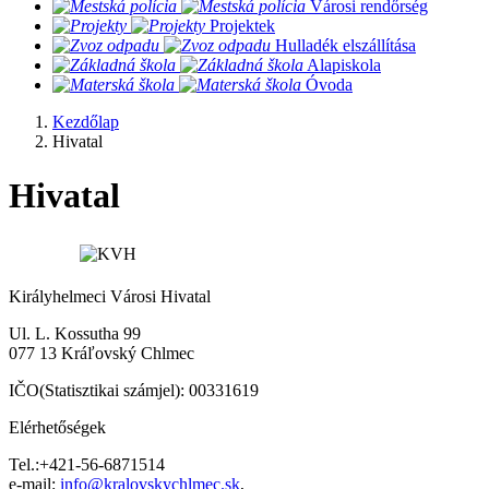
​
Városi rendőrség
​
Projektek
​
Hulladék elszállítása
​
Alapiskola
​
Óvoda
Kezdőlap
Hivatal
Hivatal
Királyhelmeci Városi Hivatal
Ul. L. Kossutha 99
077 13 Kráľovský Chlmec
IČO(Statisztikai számjel): 00331619
Elérhetőségek
Tel.:+421-56-6871514
e-mail:
info@kralovskychlmec.sk
,