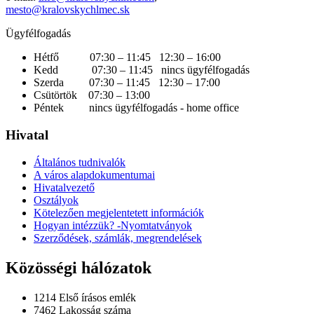
mesto@kralovskychlmec.sk
Ügyfélfogadás
Hétfő 07:30 – 11:45 12:30 – 16:00
Kedd 07:30 – 11:45 nincs ügyfélfogadás
Szerda 07:30 – 11:45 12:30 – 17:00
Csütörtök 07:30 – 13:00
Péntek nincs ügyfélfogadás - home office
Hivatal
Általános tudnivalók
A város alapdokumentumai
Hivatalvezető
Osztályok
Kötelezően megjelentetett információk
Hogyan intézzük? -Nyomtatványok
Szerződések, számlák, megrendelések
Közösségi hálózatok
1214
Első írásos emlék
7462
Lakosság száma