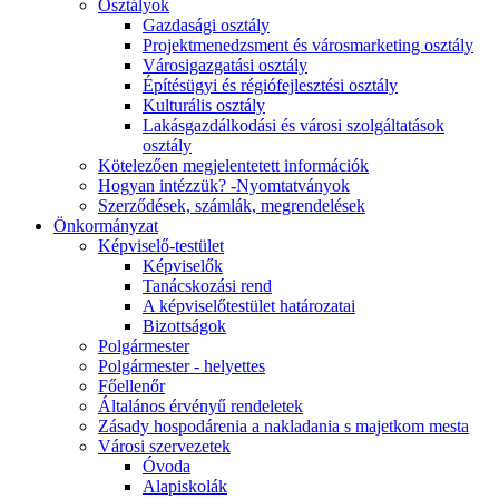
Osztályok
Gazdasági osztály
Projektmenedzsment és városmarketing osztály
Városigazgatási osztály
Építésügyi és régiófejlesztési osztály
Kulturális osztály
Lakásgazdálkodási és városi szolgáltatások
osztály
Kötelezően megjelentetett információk
Hogyan intézzük? -Nyomtatványok
Szerződések, számlák, megrendelések
Önkormányzat
Képviselő-testület
Képviselők
Tanácskozási rend
A képviselőtestület határozatai
Bizottságok
Polgármester
Polgármester - helyettes
Főellenőr
Általános érvényű rendeletek
Zásady hospodárenia a nakladania s majetkom mesta
Városi szervezetek
Óvoda
Alapiskolák