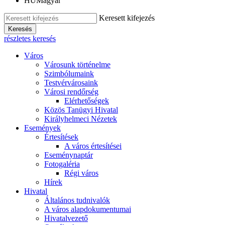
HU
Magyar
Keresett kifejezés
Keresés
részletes keresés
Város
Városunk történelme
Szimbólumaink
Testvérvárosaink
Városi rendőrség
Elérhetőségek
Közös Tanügyi Hivatal
Királyhelmeci Nézetek
Események
Értesítések
A város értesítései
Eseménynaptár
Fotogaléria
Régi város
Hírek
Hivatal
Általános tudnivalók
A város alapdokumentumai
Hivatalvezető