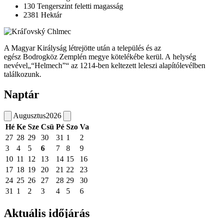
130
Tengerszint feletti magasság
2381
Hektár
A Magyar Királyság létrejötte után a település és az
egész Bodrogköz Zemplén megye kötelékébe kerül. A helység
nevével„“Helmech”“ az 1214-ben keltezett leleszi alapítólevélben
találkozunk.
Naptár
Augusztus
2026
Hé
Ke
Sze
Csü
Pé
Szo
Va
27
28
29
30
31
1
2
3
4
5
6
7
8
9
10
11
12
13
14
15
16
17
18
19
20
21
22
23
24
25
26
27
28
29
30
31
1
2
3
4
5
6
Aktuális időjárás