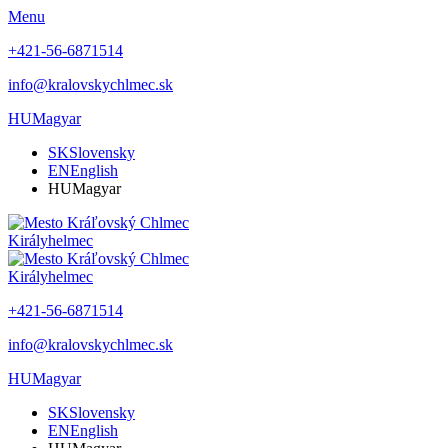
Menu
+421-56-6871514
info@kralovskychlmec.sk
HU
Magyar
SK
Slovensky
EN
English
HU
Magyar
Királyhelmec
Királyhelmec
+421-56-6871514
info@kralovskychlmec.sk
HU
Magyar
SK
Slovensky
EN
English