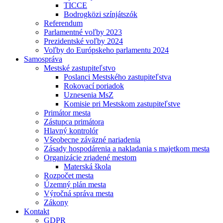
TICCE
Bodrogközi színjátszók
Referendum
Parlamentné voľby 2023
Prezidentské voľby 2024
Voľby do Európskeho parlamentu 2024
Samospráva
Mestské zastupiteľstvo
Poslanci Mestského zastupiteľstva
Rokovací poriadok
Uznesenia MsZ
Komisie pri Mestskom zastupiteľstve
Primátor mesta
Zástupca primátora
Hlavný kontrolór
Všeobecne záväzné nariadenia
Zásady hospodárenia a nakladania s majetkom mesta
Organizácie zriadené mestom
Materská škola
Rozpočet mesta
Územný plán mesta
Výročná správa mesta
Zákony
Kontakt
GDPR