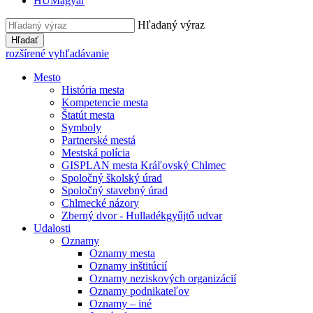
HU
Magyar
Hľadaný výraz
Hľadať
rozšírené vyhľadávanie
Mesto
História mesta
Kompetencie mesta
Štatút mesta
Symboly
Partnerské mestá
Mestská polícia
GISPLAN mesta Kráľovský Chlmec
Spoločný školský úrad
Spoločný stavebný úrad
Chlmecké názory
Zberný dvor - Hulladékgyűjtő udvar
Udalosti
Oznamy
Oznamy mesta
Oznamy inštitúcií
Oznamy neziskových organizácií
Oznamy podnikateľov
Oznamy – iné