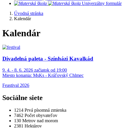
​
Univerzálny formulár
Úvodná stránka
Kalendár
Kalendár
Divadelná paleta - Színházi Kavalkád
9. 4. - 8. 6. 2026 začiatok od 19:00
Miesto konania:
MsKs - Kráľovský Chlmec
Feastival 2026
Sociálne siete
1214
Prvá písomná zmienka
7462
Počet obyvateľov
130
Metrov nad morom
2381
Hektárov