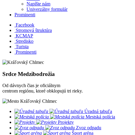
Napíšte nám
Univerzálny formulár
Prominenti
Facebook
Stromová štruktúra
KCMAP
Stredisko
Turista
Prominenti
Srdce Medzibodrožia
Od dávnych čias je oficiálnym
centrom regiónu, ktoré obklopujú tri rieky.
​
Úradná tabuľa
​
Mestská polícia
​
Projekty
​
Zvoz odpadu
​
Šport aréna