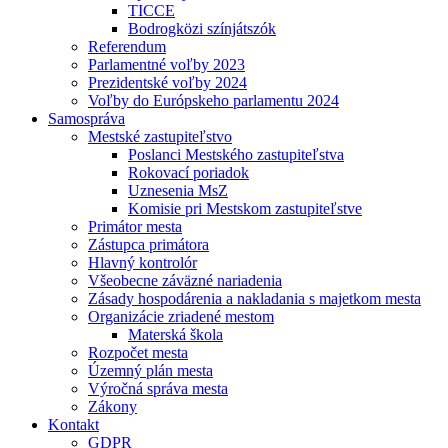
TICCE
Bodrogközi színjátszók
Referendum
Parlamentné voľby 2023
Prezidentské voľby 2024
Voľby do Európskeho parlamentu 2024
Samospráva
Mestské zastupiteľstvo
Poslanci Mestského zastupiteľstva
Rokovací poriadok
Uznesenia MsZ
Komisie pri Mestskom zastupiteľstve
Primátor mesta
Zástupca primátora
Hlavný kontrolór
Všeobecne záväzné nariadenia
Zásady hospodárenia a nakladania s majetkom mesta
Organizácie zriadené mestom
Materská škola
Rozpočet mesta
Územný plán mesta
Výročná správa mesta
Zákony
Kontakt
GDPR