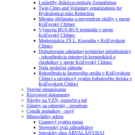
Lorántffy–Rákóczi-örökség Zemplénben
Twin Cities and Voluntary organizations for
Hydrological risks Reduction
Miestne občianske a preventívne služby v meste
Kráľovský Chlmec
Výstavba BUS-BUS terminálu v meste
Kráľovský Chlmec
Modernizácia ZŠ L. Kossutha v Kráľovskom
Chlmci
Dobudovanie základnej technickej infraštruktúry
- rekonštrukcia miestnych komunikácií a
chodníkov v meste Kráľovský Chlmec
Naša spoločná záhrada
Rekonštrukcia športového areálu v Kráľovskom
Chlmci a závlahový systém futbalového ihriska v
Kráľovskom Chlmci
Verejné obstarávania
Rozvojové dokumenty
Návrhy na VZN, rozpočet a iné
Zámery na odpredaj – prenájom
Cenník poplatkov - nový
Mimovládny sektor
Grantový systém mesta
Slovenský zväz záhradkárov
Spevácky zbor ÁRVALÁNYHAJ