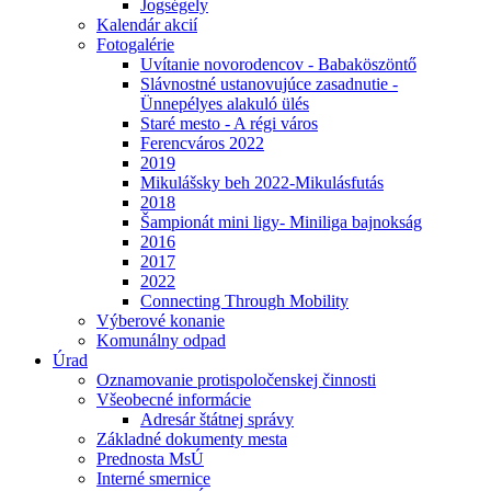
Jogségely
Kalendár akcií
Fotogalérie
Uvítanie novorodencov - Babaköszöntő
Slávnostné ustanovujúce zasadnutie -
Ünnepélyes alakuló ülés
Staré mesto - A régi város
Ferencváros 2022
2019
Mikulášsky beh 2022-Mikulásfutás
2018
Šampionát mini ligy- Miniliga bajnokság
2016
2017
2022
Connecting Through Mobility
Výberové konanie
Komunálny odpad
Úrad
Oznamovanie protispoločenskej činnosti
Všeobecné informácie
Adresár štátnej správy
Základné dokumenty mesta
Prednosta MsÚ
Interné smernice