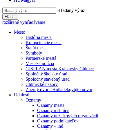
HU
Magyar
Hľadaný výraz
Hľadať
rozšírené vyhľadávanie
Mesto
História mesta
Kompetencie mesta
Štatút mesta
Symboly
Partnerské mestá
Mestská polícia
GISPLAN mesta Kráľovský Chlmec
Spoločný školský úrad
Spoločný stavebný úrad
Chlmecké názory
Zberný dvor - Hulladékgyűjtő udvar
Udalosti
Oznamy
Oznamy mesta
Oznamy inštitúcií
Oznamy neziskových organizácií
Oznamy podnikateľov
Oznamy – iné