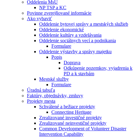
Oddelenia MsÚ
NP TSP a KC
Povinne zverejňované informácie
Ako vybaviť
Oddelenie bytovej správy a mestských služieb
Oddelenie ekonomické
Oddelenie kultúry a vzdelávania
Oddelenie sociálnych vecí a podnikania
Formulare
Oddelenie výstavby a správy majetku
Popis
Doprava
Odkúpenie pozemkov, vyjadrenia k
PD a k stavbám
Mestské služby
Formulare
Úradná tabuľa
Faktúry, objednávky, zmluvy
Projekty mesta
Schválené a bežiace projekty
Connecting Heritage
Zrealizované investičné projekty
Zrealizované neinvestičné projekty
Common Development of Volunteer Disaster
Intervention Capability