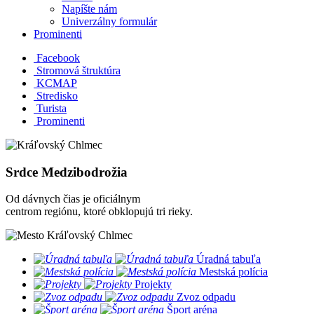
Napíšte nám
Univerzálny formulár
Prominenti
Facebook
Stromová štruktúra
KCMAP
Stredisko
Turista
Prominenti
Srdce Medzibodrožia
Od dávnych čias je oficiálnym
centrom regiónu, ktoré obklopujú tri rieky.
​
Úradná tabuľa
​
Mestská polícia
​
Projekty
​
Zvoz odpadu
​
Šport aréna