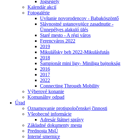
Jogségely
Kalendár akcií
Fotogalérie
Uvítanie novorodencov - Babaköszöntő
Slávnostné ustanovujúce zasadnutie -
Ünnepélyes alakuló ülés
Staré mesto - A régi város
Ferencváros 2022
2019
Mikulášsky beh 2022-Mikulásfutás
2018
Šampionát mini ligy- Miniliga bajnokság
2016
2017
2022
Connecting Through Mobility
Výberové konanie
Komunálny odpad
Úrad
Oznamovanie protispoločenskej činnosti
Všeobecné informácie
Adresár štátnej správy
Základné dokumenty mesta
Prednosta MsÚ
Interné smernice