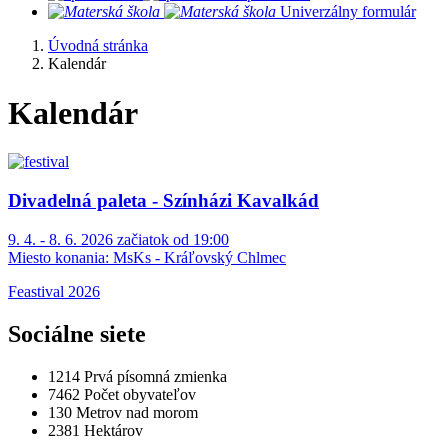
​
Univerzálny formulár
Úvodná stránka
Kalendár
Kalendár
Divadelná paleta - Színházi Kavalkád
9. 4. - 8. 6. 2026 začiatok od 19:00
Miesto konania:
MsKs - Kráľovský Chlmec
Feastival 2026
Sociálne siete
1214
Prvá písomná zmienka
7462
Počet obyvateľov
130
Metrov nad morom
2381
Hektárov