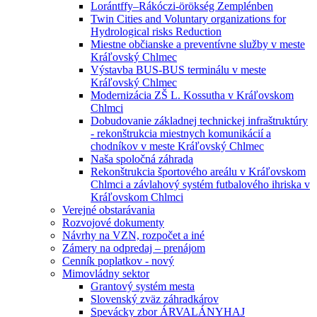
Lorántffy–Rákóczi-örökség Zemplénben
Twin Cities and Voluntary organizations for
Hydrological risks Reduction
Miestne občianske a preventívne služby v meste
Kráľovský Chlmec
Výstavba BUS-BUS terminálu v meste
Kráľovský Chlmec
Modernizácia ZŠ L. Kossutha v Kráľovskom
Chlmci
Dobudovanie základnej technickej infraštruktúry
- rekonštrukcia miestnych komunikácií a
chodníkov v meste Kráľovský Chlmec
Naša spoločná záhrada
Rekonštrukcia športového areálu v Kráľovskom
Chlmci a závlahový systém futbalového ihriska v
Kráľovskom Chlmci
Verejné obstarávania
Rozvojové dokumenty
Návrhy na VZN, rozpočet a iné
Zámery na odpredaj – prenájom
Cenník poplatkov - nový
Mimovládny sektor
Grantový systém mesta
Slovenský zväz záhradkárov
Spevácky zbor ÁRVALÁNYHAJ