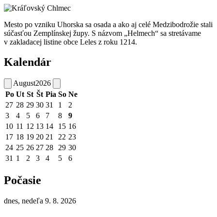
Mesto po vzniku Uhorska sa osada a ako aj celé Medzibodrožie stali
súčasťou Zemplínskej župy. S názvom „Helmech“ sa stretávame
v zakladacej listine obce Leles z roku 1214.
Kalendár
August
2026
Po
Ut
St
Št
Pia
So
Ne
27
28
29
30
31
1
2
3
4
5
6
7
8
9
10
11
12
13
14
15
16
17
18
19
20
21
22
23
24
25
26
27
28
29
30
31
1
2
3
4
5
6
Počasie
dnes, nedeľa 9. 8. 2026