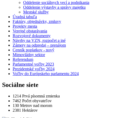
Oddelenie sociálnych vecí a podnikania
Oddelenie výstavby a správy majetku
Mestské služby
Úradná tabuľa
Faktúry, objednávky, zmluvy
Projekty mesta
Verejné obstarávania
Rozvojové dokumenty
Návrhy na VZN, rozpočet a iné
Zámery na odpredaj – prenájom
Cenník poplatkov - nový
Mimovládny sektor
Referendum
Parlamentné voľby 2023
Prezidentské voľby 2024
Voľby do Európskeho parlamentu 2024
Sociálne siete
1214
Prvá písomná zmienka
7462
Počet obyvateľov
130
Metrov nad morom
2381
Hektárov