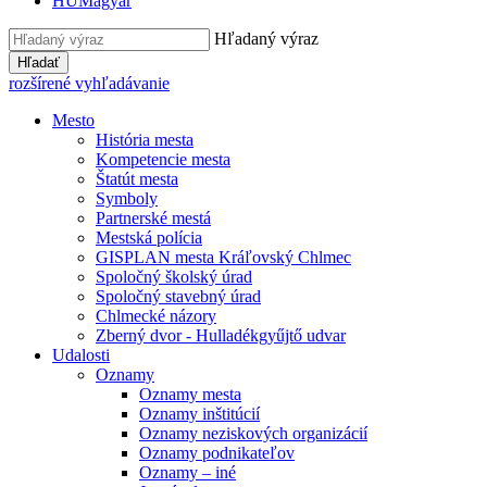
HU
Magyar
Hľadaný výraz
Hľadať
rozšírené vyhľadávanie
Mesto
História mesta
Kompetencie mesta
Štatút mesta
Symboly
Partnerské mestá
Mestská polícia
GISPLAN mesta Kráľovský Chlmec
Spoločný školský úrad
Spoločný stavebný úrad
Chlmecké názory
Zberný dvor - Hulladékgyűjtő udvar
Udalosti
Oznamy
Oznamy mesta
Oznamy inštitúcií
Oznamy neziskových organizácií
Oznamy podnikateľov
Oznamy – iné