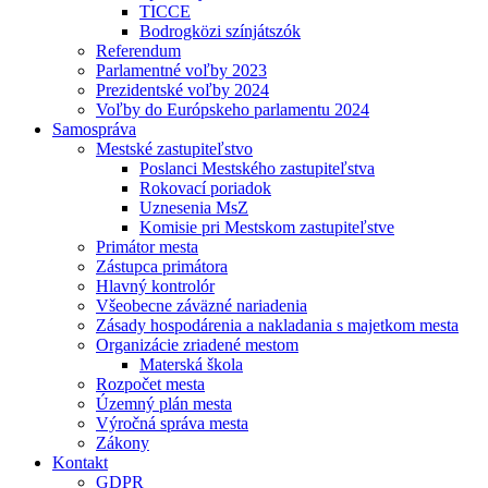
TICCE
Bodrogközi színjátszók
Referendum
Parlamentné voľby 2023
Prezidentské voľby 2024
Voľby do Európskeho parlamentu 2024
Samospráva
Mestské zastupiteľstvo
Poslanci Mestského zastupiteľstva
Rokovací poriadok
Uznesenia MsZ
Komisie pri Mestskom zastupiteľstve
Primátor mesta
Zástupca primátora
Hlavný kontrolór
Všeobecne záväzné nariadenia
Zásady hospodárenia a nakladania s majetkom mesta
Organizácie zriadené mestom
Materská škola
Rozpočet mesta
Územný plán mesta
Výročná správa mesta
Zákony
Kontakt
GDPR