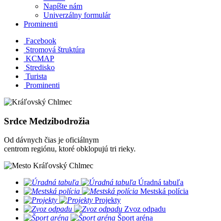
Napíšte nám
Univerzálny formulár
Prominenti
Facebook
Stromová štruktúra
KCMAP
Stredisko
Turista
Prominenti
Srdce Medzibodrožia
Od dávnych čias je oficiálnym
centrom regiónu, ktoré obklopujú tri rieky.
​
Úradná tabuľa
​
Mestská polícia
​
Projekty
​
Zvoz odpadu
​
Šport aréna