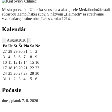
Mesto po vzniku Uhorska sa osada a ako aj celé Medzibodrožie stali
súčasťou Zemplínskej župy. S názvom „Helmech“ sa stretávame
v zakladacej listine obce Leles z roku 1214.
Kalendár
August
2026
Po
Ut
St
Št
Pia
So
Ne
27
28
29
30
31
1
2
3
4
5
6
7
8
9
10
11
12
13
14
15
16
17
18
19
20
21
22
23
24
25
26
27
28
29
30
31
1
2
3
4
5
6
Počasie
dnes, piatok 7. 8. 2026