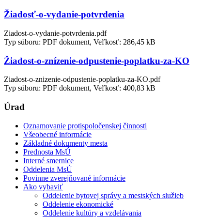
Žiadosť-o-vydanie-potvrdenia
Ziadost-o-vydanie-potvrdenia.pdf
Typ súboru: PDF dokument, Veľkosť: 286,45 kB
Žiadost-o-znízenie-odpustenie-poplatku-za-KO
Ziadost-o-znizenie-odpustenie-poplatku-za-KO.pdf
Typ súboru: PDF dokument, Veľkosť: 400,83 kB
Úrad
Oznamovanie protispoločenskej činnosti
Všeobecné informácie
Základné dokumenty mesta
Prednosta MsÚ
Interné smernice
Oddelenia MsÚ
Povinne zverejňované informácie
Ako vybaviť
Oddelenie bytovej správy a mestských služieb
Oddelenie ekonomické
Oddelenie kultúry a vzdelávania