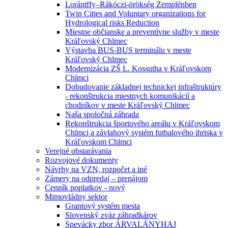
Lorántffy–Rákóczi-örökség Zemplénben
Twin Cities and Voluntary organizations for
Hydrological risks Reduction
Miestne občianske a preventívne služby v meste
Kráľovský Chlmec
Výstavba BUS-BUS terminálu v meste
Kráľovský Chlmec
Modernizácia ZŠ L. Kossutha v Kráľovskom
Chlmci
Dobudovanie základnej technickej infraštruktúry
- rekonštrukcia miestnych komunikácií a
chodníkov v meste Kráľovský Chlmec
Naša spoločná záhrada
Rekonštrukcia športového areálu v Kráľovskom
Chlmci a závlahový systém futbalového ihriska v
Kráľovskom Chlmci
Verejné obstarávania
Rozvojové dokumenty
Návrhy na VZN, rozpočet a iné
Zámery na odpredaj – prenájom
Cenník poplatkov - nový
Mimovládny sektor
Grantový systém mesta
Slovenský zväz záhradkárov
Spevácky zbor ÁRVALÁNYHAJ