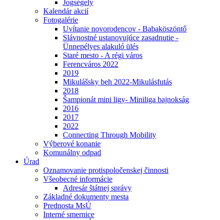
Jogségely
Kalendár akcií
Fotogalérie
Uvítanie novorodencov - Babaköszöntő
Slávnostné ustanovujúce zasadnutie -
Ünnepélyes alakuló ülés
Staré mesto - A régi város
Ferencváros 2022
2019
Mikulášsky beh 2022-Mikulásfutás
2018
Šampionát mini ligy- Miniliga bajnokság
2016
2017
2022
Connecting Through Mobility
Výberové konanie
Komunálny odpad
Úrad
Oznamovanie protispoločenskej činnosti
Všeobecné informácie
Adresár štátnej správy
Základné dokumenty mesta
Prednosta MsÚ
Interné smernice