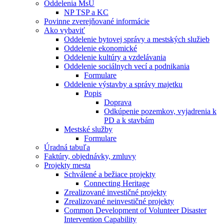
Oddelenia MsÚ
NP TSP a KC
Povinne zverejňované informácie
Ako vybaviť
Oddelenie bytovej správy a mestských služieb
Oddelenie ekonomické
Oddelenie kultúry a vzdelávania
Oddelenie sociálnych vecí a podnikania
Formulare
Oddelenie výstavby a správy majetku
Popis
Doprava
Odkúpenie pozemkov, vyjadrenia k
PD a k stavbám
Mestské služby
Formulare
Úradná tabuľa
Faktúry, objednávky, zmluvy
Projekty mesta
Schválené a bežiace projekty
Connecting Heritage
Zrealizované investičné projekty
Zrealizované neinvestičné projekty
Common Development of Volunteer Disaster
Intervention Capability