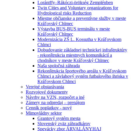
Lorántffy–Rákóczi-örökség Zemplénben
Twin Cities and Voluntary organizations for
Hydrological risks Reduction
Miestne občianske a preventívne služby v meste
Kráľovský Chlmec
Výstavba BUS-BUS terminálu v meste
Kráľovský Chlmec
Modernizácia ZŠ L. Kossutha v Kráľovskom
Chlmci
Dobudovanie základnej technickej infraštruktúry
- rekonštrukcia miestnych komunikácií a
chodníkov v meste Kráľovský Chlmec
Naša spoločná záhrada
Rekonštrukcia športového areálu v Kráľovskom
Chlmci a závlahový systém futbalového ihriska v
Kráľovskom Chlmci
Verejné obstarávania
Rozvojové dokumenty
Návrhy na VZN, rozpočet a iné
Zámery na odpredaj – prenájom
Cenník poplatkov - nový
Mimovládny sektor
Grantový systém mesta
Slovenský zväz záhradkárov
Spevácky zbor ÁRVALÁNYHAJ