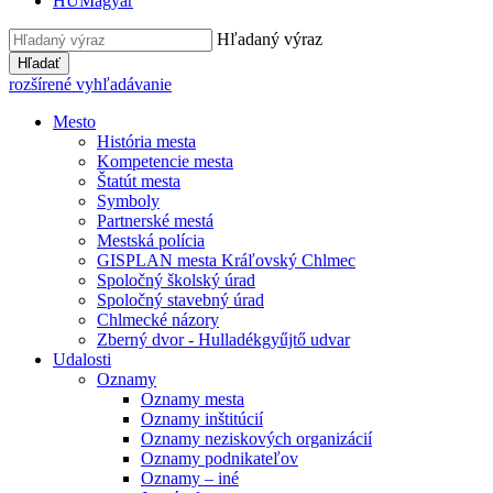
HU
Magyar
Hľadaný výraz
Hľadať
rozšírené vyhľadávanie
Mesto
História mesta
Kompetencie mesta
Štatút mesta
Symboly
Partnerské mestá
Mestská polícia
GISPLAN mesta Kráľovský Chlmec
Spoločný školský úrad
Spoločný stavebný úrad
Chlmecké názory
Zberný dvor - Hulladékgyűjtő udvar
Udalosti
Oznamy
Oznamy mesta
Oznamy inštitúcií
Oznamy neziskových organizácií
Oznamy podnikateľov
Oznamy – iné