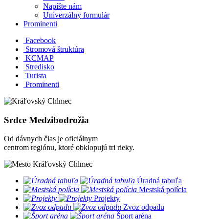
Napíšte nám
Univerzálny formulár
Prominenti
Facebook
Stromová štruktúra
KCMAP
Stredisko
Turista
Prominenti
Srdce Medzibodrožia
Od dávnych čias je oficiálnym
centrom regiónu, ktoré obklopujú tri rieky.
​
Úradná tabuľa
​
Mestská polícia
​
Projekty
​
Zvoz odpadu
​
Šport aréna