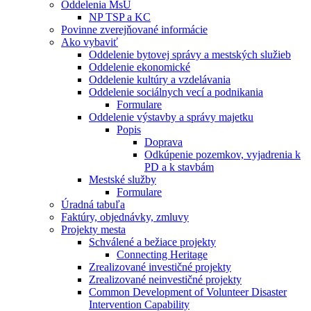
Oddelenia MsÚ
NP TSP a KC
Povinne zverejňované informácie
Ako vybaviť
Oddelenie bytovej správy a mestských služieb
Oddelenie ekonomické
Oddelenie kultúry a vzdelávania
Oddelenie sociálnych vecí a podnikania
Formulare
Oddelenie výstavby a správy majetku
Popis
Doprava
Odkúpenie pozemkov, vyjadrenia k
PD a k stavbám
Mestské služby
Formulare
Úradná tabuľa
Faktúry, objednávky, zmluvy
Projekty mesta
Schválené a bežiace projekty
Connecting Heritage
Zrealizované investičné projekty
Zrealizované neinvestičné projekty
Common Development of Volunteer Disaster
Intervention Capability