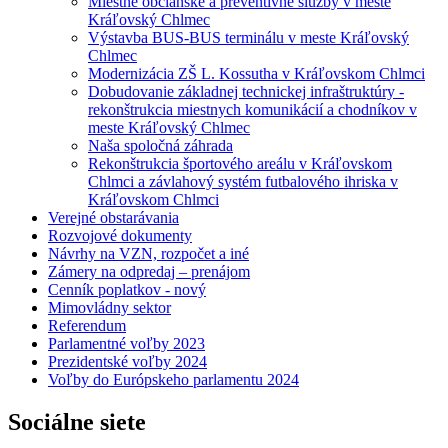
Miestne občianske a preventívne služby v meste
Kráľovský Chlmec
Výstavba BUS-BUS terminálu v meste Kráľovský
Chlmec
Modernizácia ZŠ L. Kossutha v Kráľovskom Chlmci
Dobudovanie základnej technickej infraštruktúry -
rekonštrukcia miestnych komunikácií a chodníkov v
meste Kráľovský Chlmec
Naša spoločná záhrada
Rekonštrukcia športového areálu v Kráľovskom
Chlmci a závlahový systém futbalového ihriska v
Kráľovskom Chlmci
Verejné obstarávania
Rozvojové dokumenty
Návrhy na VZN, rozpočet a iné
Zámery na odpredaj – prenájom
Cenník poplatkov - nový
Mimovládny sektor
Referendum
Parlamentné voľby 2023
Prezidentské voľby 2024
Voľby do Európskeho parlamentu 2024
Sociálne siete