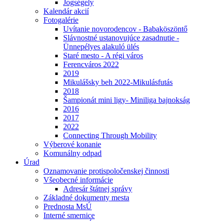
Jogségely
Kalendár akcií
Fotogalérie
Uvítanie novorodencov - Babaköszöntő
Slávnostné ustanovujúce zasadnutie -
Ünnepélyes alakuló ülés
Staré mesto - A régi város
Ferencváros 2022
2019
Mikulášsky beh 2022-Mikulásfutás
2018
Šampionát mini ligy- Miniliga bajnokság
2016
2017
2022
Connecting Through Mobility
Výberové konanie
Komunálny odpad
Úrad
Oznamovanie protispoločenskej činnosti
Všeobecné informácie
Adresár štátnej správy
Základné dokumenty mesta
Prednosta MsÚ
Interné smernice