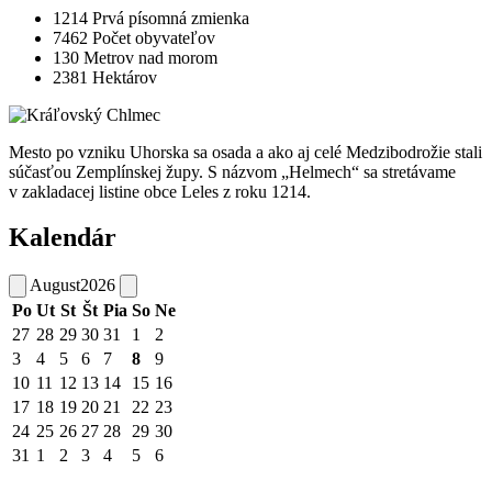
1214
Prvá písomná zmienka
7462
Počet obyvateľov
130
Metrov nad morom
2381
Hektárov
Mesto po vzniku Uhorska sa osada a ako aj celé Medzibodrožie stali
súčasťou Zemplínskej župy. S názvom „Helmech“ sa stretávame
v zakladacej listine obce Leles z roku 1214.
Kalendár
August
2026
Po
Ut
St
Št
Pia
So
Ne
27
28
29
30
31
1
2
3
4
5
6
7
8
9
10
11
12
13
14
15
16
17
18
19
20
21
22
23
24
25
26
27
28
29
30
31
1
2
3
4
5
6