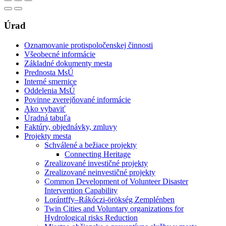
Úrad
Oznamovanie protispoločenskej činnosti
Všeobecné informácie
Základné dokumenty mesta
Prednosta MsÚ
Interné smernice
Oddelenia MsÚ
Povinne zverejňované informácie
Ako vybaviť
Úradná tabuľa
Faktúry, objednávky, zmluvy
Projekty mesta
Schválené a bežiace projekty
Connecting Heritage
Zrealizované investičné projekty
Zrealizované neinvestičné projekty
Common Development of Volunteer Disaster
Intervention Capability
Lorántffy–Rákóczi-örökség Zemplénben
Twin Cities and Voluntary organizations for
Hydrological risks Reduction