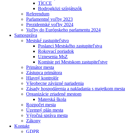
TICCE
Bodrogközi színjátszók
Referendum
Parlamentné voľby 2023
Prezidentské voľby 2024
Voľby do Európskeho parlamentu 2024
Samospráva
Mestské zastupiteľstvo
Poslanci Mestského zastupiteľstva
Rokovací poriadok
Uznesenia MsZ
Komisie pri Mestskom zastupiteľstve
Primátor mesta
Zástupca primátora
Hlavný kontrolór
Všeobecne záväzné nariadenia
Zásady hospodárenia a nakladania s majetkom mesta
Organizácie zriadené mestom
Materská škola
Rozpočet mesta
Územný plán mesta
Výročná správa mesta
Zákony
Kontakt
GDPR