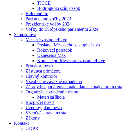
TICCE
Bodrogközi színjátszók
Referendum
Parlamentné voľby 2023
Prezidentské voľby 2024
Voľby do Európskeho parlamentu 2024
Samospráva
Mestské zastupiteľstvo
Poslanci Mestského zastupiteľstva
Rokovací poriadok
Uznesenia MsZ
Komisie pri Mestskom zastupiteľstve
Primátor mesta
Zástupca primátora
Hlavný kontrolór
Všeobecne záväzné nariadenia
Zásady hospodárenia a nakladania s majetkom mesta
Organizácie zriadené mestom
Materská škola
Rozpočet mesta
Územný plán mesta
Výročná správa mesta
Zákony
Kontakt
GDPR