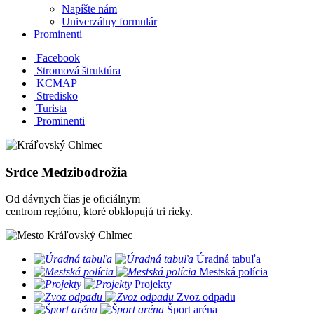
Napíšte nám
Univerzálny formulár
Prominenti
Facebook
Stromová štruktúra
KCMAP
Stredisko
Turista
Prominenti
Srdce Medzibodrožia
Od dávnych čias je oficiálnym
centrom regiónu, ktoré obklopujú tri rieky.
​
Úradná tabuľa
​
Mestská polícia
​
Projekty
​
Zvoz odpadu
​
Šport aréna