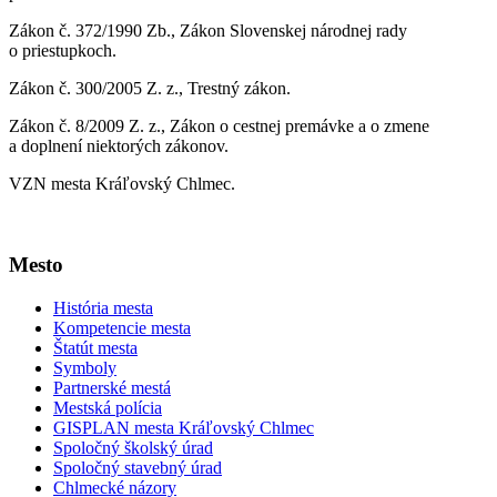
Zákon č. 372/1990 Zb., Zákon Slovenskej národnej rady
o priestupkoch.
Zákon č. 300/2005 Z. z., Trestný zákon.
Zákon č. 8/2009 Z. z., Zákon o cestnej premávke a o zmene
a doplnení niektorých zákonov.
VZN mesta Kráľovský Chlmec.
Mesto
História mesta
Kompetencie mesta
Štatút mesta
Symboly
Partnerské mestá
Mestská polícia
GISPLAN mesta Kráľovský Chlmec
Spoločný školský úrad
Spoločný stavebný úrad
Chlmecké názory