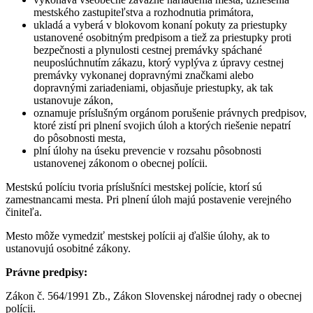
mestského zastupiteľstva a rozhodnutia primátora,
ukladá a vyberá v blokovom konaní pokuty za priestupky
ustanovené osobitným predpisom a tiež za priestupky proti
bezpečnosti a plynulosti cestnej premávky spáchané
neuposlúchnutím zákazu, ktorý vyplýva z úpravy cestnej
premávky vykonanej dopravnými značkami alebo
dopravnými zariadeniami, objasňuje priestupky, ak tak
ustanovuje zákon,
oznamuje príslušným orgánom porušenie právnych predpisov,
ktoré zistí pri plnení svojich úloh a ktorých riešenie nepatrí
do pôsobnosti mesta,
plní úlohy na úseku prevencie v rozsahu pôsobnosti
ustanovenej zákonom o obecnej polícii.
Mestskú políciu tvoria príslušníci mestskej polície, ktorí sú
zamestnancami mesta. Pri plnení úloh majú postavenie verejného
činiteľa.
Mesto môže vymedziť mestskej polícii aj ďalšie úlohy, ak to
ustanovujú osobitné zákony.
Právne predpisy:
Zákon č. 564/1991 Zb., Zákon Slovenskej národnej rady o obecnej
polícii.