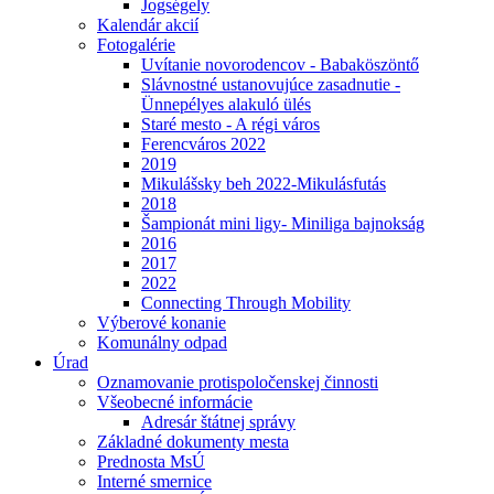
Jogségely
Kalendár akcií
Fotogalérie
Uvítanie novorodencov - Babaköszöntő
Slávnostné ustanovujúce zasadnutie -
Ünnepélyes alakuló ülés
Staré mesto - A régi város
Ferencváros 2022
2019
Mikulášsky beh 2022-Mikulásfutás
2018
Šampionát mini ligy- Miniliga bajnokság
2016
2017
2022
Connecting Through Mobility
Výberové konanie
Komunálny odpad
Úrad
Oznamovanie protispoločenskej činnosti
Všeobecné informácie
Adresár štátnej správy
Základné dokumenty mesta
Prednosta MsÚ
Interné smernice