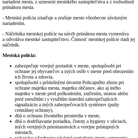
nariadení mesta, z uznesení mestského zastupiteľstva a z rozhodnutí
primátora mesta.
- Mestskú políciu zriaďuje a zrušuje mesto všeobecne záväzným
nariadením.
- Náčelníka mestskej polície na návrh primátora mesta vymenúva
a odvoláva mestské zastupiteľstvo. Činnosť mestskej polície riadi jej
náčelník.
Mestská polícia:
zabezpečuje verejný poriadok v meste, spolupôsobí pri
ochrane jej obyvateľov a iných osôb v meste pred ohrozením
ich života a zdravia,
spolupôsobí s príslušnými útvarmi Policajného zboru pri
ochrane majetku mesta, majetku občanov, ako aj iného
majetku v meste pred poškodením, zničením, stratou alebo
pred zneužitím i s využitím ústrední zabezpečujúcich
signalizáciu a iných zabezpečovacích systémov (pulty
centrálnej ochrany),
dbá o ochranu životného prostredia v meste,
dbá o dodržiavanie poriadku, čistoty a hygieny v uliciach,
iných verejných priestranstvách a verejne prístupných
miestach,
vykonáva všeobecne záväzné nariadenia mesta, uznesenia