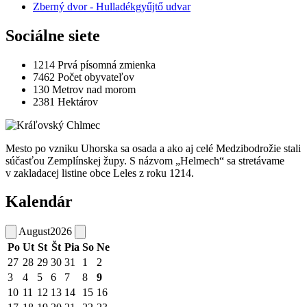
Zberný dvor - Hulladékgyűjtő udvar
Sociálne siete
1214
Prvá písomná zmienka
7462
Počet obyvateľov
130
Metrov nad morom
2381
Hektárov
Mesto po vzniku Uhorska sa osada a ako aj celé Medzibodrožie stali
súčasťou Zemplínskej župy. S názvom „Helmech“ sa stretávame
v zakladacej listine obce Leles z roku 1214.
Kalendár
August
2026
Po
Ut
St
Št
Pia
So
Ne
27
28
29
30
31
1
2
3
4
5
6
7
8
9
10
11
12
13
14
15
16