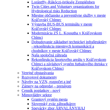
Lorántffy–Rákóczi-örökség Zemplénben
Twin Cities and Voluntary organizations for
Hydrological risks Reduction
Miestne občianske a preventívne služby v meste
Kráľovský Chlmec
Výstavba BUS-BUS terminálu v meste
Kráľovský Chlmec
Modernizácia ZŠ L. Kossutha v Kráľovskom
Chlmci
Dobudovanie základnej technickej infraštruktúry
- rekonštrukcia miestnych komunikácií a
chodníkov v meste Kráľovský Chlmec
Naša spoločná záhrada
Rekonštrukcia športového areálu v Kráľovskom
Chlmci a závlahový systém futbalového ihriska v
Kráľovskom Chlmci
Verejné obstarávania
Rozvojové dokumenty
Návrhy na VZN, rozpočet a iné
Zámery na odpredaj – prenájom
Cenník poplatkov - nový
Mimovládny sektor
Grantový systém mesta
Slovenský zväz záhradkárov
Spevácky zbor ÁRVALÁNYHAJ