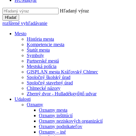
HU
Magyar
Hľadaný výraz
Hľadať
rozšírené vyhľadávanie
Mesto
História mesta
Kompetencie mesta
Štatút mesta
Symboly
Partnerské mestá
Mestská polícia
GISPLAN mesta Kráľovský Chlmec
Spoločný školský úrad
Spoločný stavebný úrad
Chlmecké názory
Zberný dvor - Hulladékgyűjtő udvar
Udalosti
Oznamy
Oznamy mesta
Oznamy inštitúcií
Oznamy neziskových organizácií
Oznamy podnikateľov
Oznamy – iné