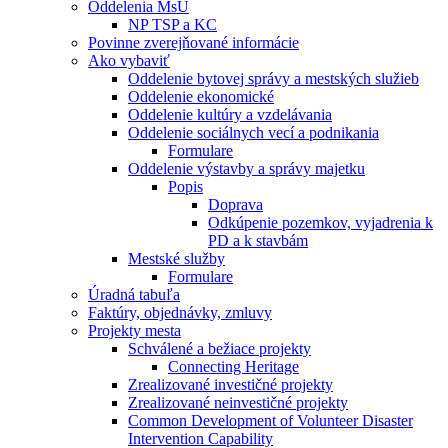
Oddelenia MsÚ
NP TSP a KC
Povinne zverejňované informácie
Ako vybaviť
Oddelenie bytovej správy a mestských služieb
Oddelenie ekonomické
Oddelenie kultúry a vzdelávania
Oddelenie sociálnych vecí a podnikania
Formulare
Oddelenie výstavby a správy majetku
Popis
Doprava
Odkúpenie pozemkov, vyjadrenia k
PD a k stavbám
Mestské služby
Formulare
Úradná tabuľa
Faktúry, objednávky, zmluvy
Projekty mesta
Schválené a bežiace projekty
Connecting Heritage
Zrealizované investičné projekty
Zrealizované neinvestičné projekty
Common Development of Volunteer Disaster
Intervention Capability