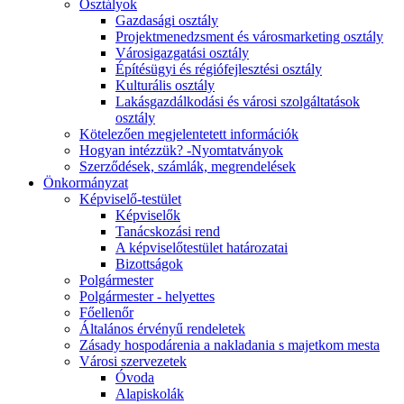
Osztályok
Gazdasági osztály
Projektmenedzsment és városmarketing osztály
Városigazgatási osztály
Építésügyi és régiófejlesztési osztály
Kulturális osztály
Lakásgazdálkodási és városi szolgáltatások
osztály
Kötelezően megjelentetett információk
Hogyan intézzük? -Nyomtatványok
Szerződések, számlák, megrendelések
Önkormányzat
Képviselő-testület
Képviselők
Tanácskozási rend
A képviselőtestület határozatai
Bizottságok
Polgármester
Polgármester - helyettes
Főellenőr
Általános érvényű rendeletek
Zásady hospodárenia a nakladania s majetkom mesta
Városi szervezetek
Óvoda
Alapiskolák