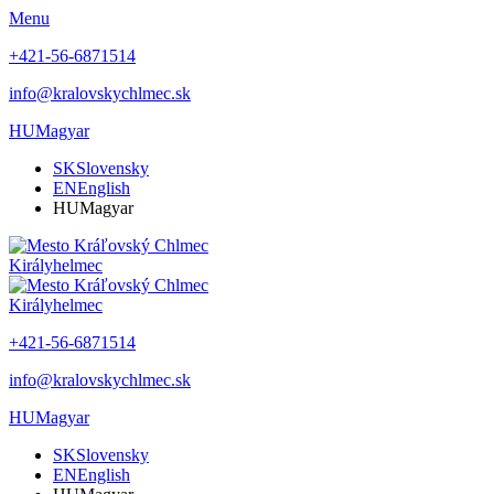
Menu
+421-56-6871514
info@kralovskychlmec.sk
HU
Magyar
SK
Slovensky
EN
English
HU
Magyar
Királyhelmec
Királyhelmec
+421-56-6871514
info@kralovskychlmec.sk
HU
Magyar
SK
Slovensky
EN
English