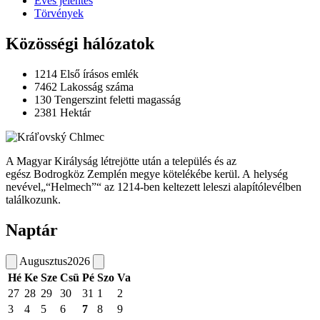
Éves jelentés
Törvények
Közösségi hálózatok
1214
Első írásos emlék
7462
Lakosság száma
130
Tengerszint feletti magasság
2381
Hektár
A Magyar Királyság létrejötte után a település és az
egész Bodrogköz Zemplén megye kötelékébe kerül. A helység
nevével„“Helmech”“ az 1214-ben keltezett leleszi alapítólevélben
találkozunk.
Naptár
Augusztus
2026
Hé
Ke
Sze
Csü
Pé
Szo
Va
27
28
29
30
31
1
2
3
4
5
6
7
8
9