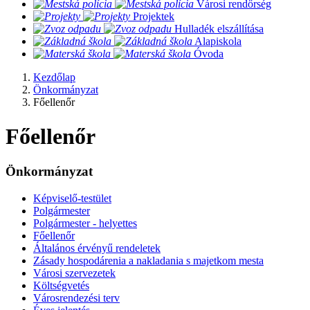
​
Városi rendőrség
​
Projektek
​
Hulladék elszállítása
​
Alapiskola
​
Óvoda
Kezdőlap
Önkormányzat
Főellenőr
Főellenőr
Önkormányzat
Képviselő-testület
Polgármester
Polgármester - helyettes
Főellenőr
Általános érvényű rendeletek
Zásady hospodárenia a nakladania s majetkom mesta
Városi szervezetek
Költségvetés
Városrendezési terv