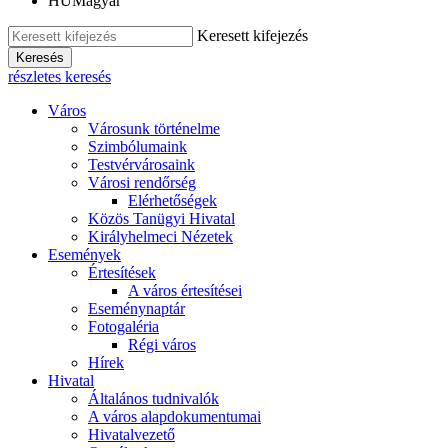
HU
Magyar
Keresett kifejezés
Keresés
részletes keresés
Város
Városunk történelme
Szimbólumaink
Testvérvárosaink
Városi rendőrség
Elérhetőségek
Közös Tanügyi Hivatal
Királyhelmeci Nézetek
Események
Értesítések
A város értesítései
Eseménynaptár
Fotogaléria
Régi város
Hírek
Hivatal
Általános tudnivalók
A város alapdokumentumai
Hivatalvezető