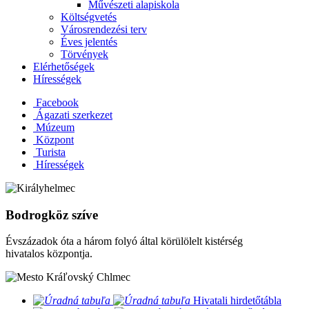
Művészeti alapiskola
Költségvetés
Városrendezési terv
Éves jelentés
Törvények
Elérhetőségek
Hírességek
Facebook
Ágazati szerkezet
Múzeum
Központ
Turista
Hírességek
Bodrogköz szíve
Évszázadok óta a három folyó által körülölelt kistérség
hivatalos központja.
​
Hivatali hirdetőtábla