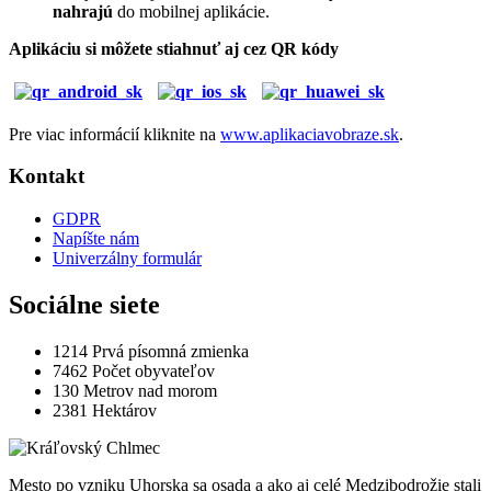
nahrajú
do mobilnej aplikácie.
Aplikáciu si môžete stiahnuť aj cez QR kódy
Pre viac informácií kliknite na
www.aplikaciavobraze.sk
.
Kontakt
GDPR
Napíšte nám
Univerzálny formulár
Sociálne siete
1214
Prvá písomná zmienka
7462
Počet obyvateľov
130
Metrov nad morom
2381
Hektárov
Mesto po vzniku Uhorska sa osada a ako aj celé Medzibodrožie stali