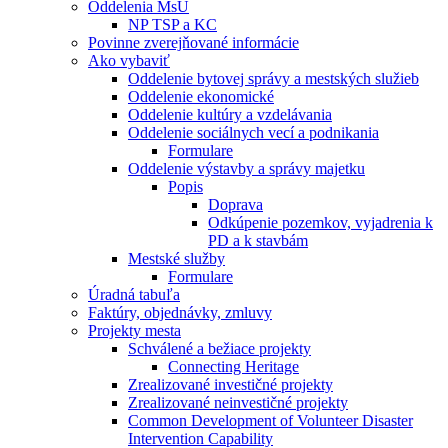
Oddelenia MsÚ
NP TSP a KC
Povinne zverejňované informácie
Ako vybaviť
Oddelenie bytovej správy a mestských služieb
Oddelenie ekonomické
Oddelenie kultúry a vzdelávania
Oddelenie sociálnych vecí a podnikania
Formulare
Oddelenie výstavby a správy majetku
Popis
Doprava
Odkúpenie pozemkov, vyjadrenia k
PD a k stavbám
Mestské služby
Formulare
Úradná tabuľa
Faktúry, objednávky, zmluvy
Projekty mesta
Schválené a bežiace projekty
Connecting Heritage
Zrealizované investičné projekty
Zrealizované neinvestičné projekty
Common Development of Volunteer Disaster
Intervention Capability