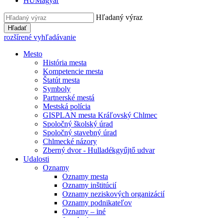
HU
Magyar
Hľadaný výraz
Hľadať
rozšírené vyhľadávanie
Mesto
História mesta
Kompetencie mesta
Štatút mesta
Symboly
Partnerské mestá
Mestská polícia
GISPLAN mesta Kráľovský Chlmec
Spoločný školský úrad
Spoločný stavebný úrad
Chlmecké názory
Zberný dvor - Hulladékgyűjtő udvar
Udalosti
Oznamy
Oznamy mesta
Oznamy inštitúcií
Oznamy neziskových organizácií
Oznamy podnikateľov
Oznamy – iné