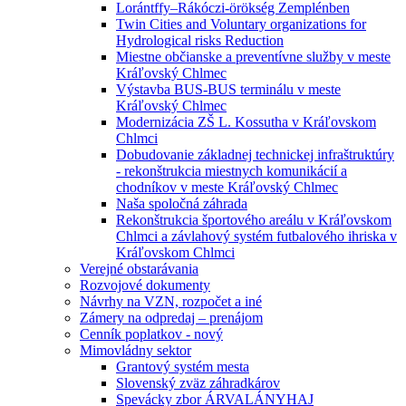
Lorántffy–Rákóczi-örökség Zemplénben
Twin Cities and Voluntary organizations for
Hydrological risks Reduction
Miestne občianske a preventívne služby v meste
Kráľovský Chlmec
Výstavba BUS-BUS terminálu v meste
Kráľovský Chlmec
Modernizácia ZŠ L. Kossutha v Kráľovskom
Chlmci
Dobudovanie základnej technickej infraštruktúry
- rekonštrukcia miestnych komunikácií a
chodníkov v meste Kráľovský Chlmec
Naša spoločná záhrada
Rekonštrukcia športového areálu v Kráľovskom
Chlmci a závlahový systém futbalového ihriska v
Kráľovskom Chlmci
Verejné obstarávania
Rozvojové dokumenty
Návrhy na VZN, rozpočet a iné
Zámery na odpredaj – prenájom
Cenník poplatkov - nový
Mimovládny sektor
Grantový systém mesta
Slovenský zväz záhradkárov
Spevácky zbor ÁRVALÁNYHAJ