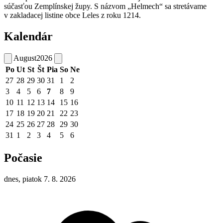
súčasťou Zemplínskej župy. S názvom „Helmech“ sa stretávame
v zakladacej listine obce Leles z roku 1214.
Kalendár
August
2026
Po
Ut
St
Št
Pia
So
Ne
27
28
29
30
31
1
2
3
4
5
6
7
8
9
10
11
12
13
14
15
16
17
18
19
20
21
22
23
24
25
26
27
28
29
30
31
1
2
3
4
5
6
Počasie
dnes, piatok 7. 8. 2026