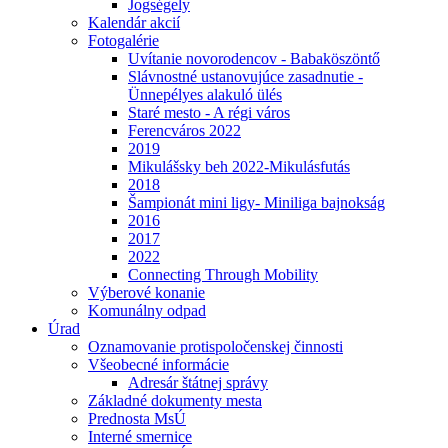
Jogségely
Kalendár akcií
Fotogalérie
Uvítanie novorodencov - Babaköszöntő
Slávnostné ustanovujúce zasadnutie -
Ünnepélyes alakuló ülés
Staré mesto - A régi város
Ferencváros 2022
2019
Mikulášsky beh 2022-Mikulásfutás
2018
Šampionát mini ligy- Miniliga bajnokság
2016
2017
2022
Connecting Through Mobility
Výberové konanie
Komunálny odpad
Úrad
Oznamovanie protispoločenskej činnosti
Všeobecné informácie
Adresár štátnej správy
Základné dokumenty mesta
Prednosta MsÚ
Interné smernice