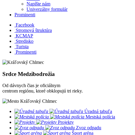
Napíšte nám
Univerzálny formulár
Prominenti
Facebook
Stromová štruktúra
KCMAP
Stredisko
Turista
Prominenti
Srdce Medzibodrožia
Od dávnych čias je oficiálnym
centrom regiónu, ktoré obklopujú tri rieky.
​
Úradná tabuľa
​
Mestská polícia
​
Projekty
​
Zvoz odpadu
​
Šport aréna