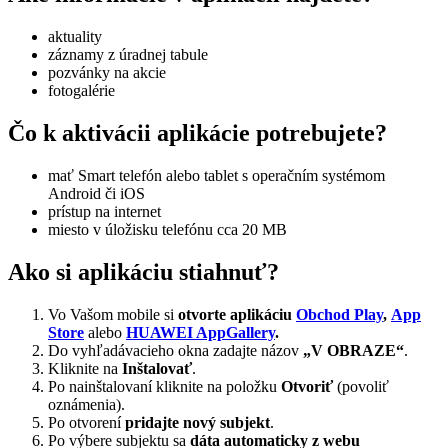
aktuality
záznamy z úradnej tabule
pozvánky na akcie
fotogalérie
Čo k aktivácii aplikácie potrebujete?
mať Smart telefón alebo tablet s operačním systémom
Android či iOS
prístup na internet
miesto v úložisku telefónu cca 20 MB
Ako si aplikáciu stiahnuť?
Vo Vašom mobile si
otvorte aplikáciu
Obchod Play
,
App
Store
alebo
HUAWEI AppGallery
.
Do vyhľadávacieho okna zadajte názov
„V OBRAZE“
.
Kliknite na
Inštalovať
.
Po nainštalovaní kliknite na položku
Otvoriť
(povoliť
oznámenia).
Po otvorení
pridajte nový subjekt
.
Po výbere subjektu sa
dáta automaticky z webu