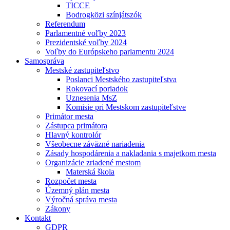
TICCE
Bodrogközi színjátszók
Referendum
Parlamentné voľby 2023
Prezidentské voľby 2024
Voľby do Európskeho parlamentu 2024
Samospráva
Mestské zastupiteľstvo
Poslanci Mestského zastupiteľstva
Rokovací poriadok
Uznesenia MsZ
Komisie pri Mestskom zastupiteľstve
Primátor mesta
Zástupca primátora
Hlavný kontrolór
Všeobecne záväzné nariadenia
Zásady hospodárenia a nakladania s majetkom mesta
Organizácie zriadené mestom
Materská škola
Rozpočet mesta
Územný plán mesta
Výročná správa mesta
Zákony
Kontakt
GDPR