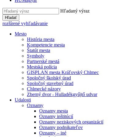
HU
Magyar
Hľadaný výraz
Hľadať
rozšírené vyhľadávanie
Mesto
História mesta
Kompetencie mesta
Štatút mesta
Symboly
Partnerské mestá
Mestská polícia
GISPLAN mesta Kráľovský Chlmec
Spoločný školský úrad
Spoločný stavebný úrad
Chlmecké názory
Zberný dvor - Hulladékgyűjtő udvar
Udalosti
Oznamy
Oznamy mesta
Oznamy inštitúcií
Oznamy neziskových organizácií
Oznamy podnikateľov
Oznamy – iné