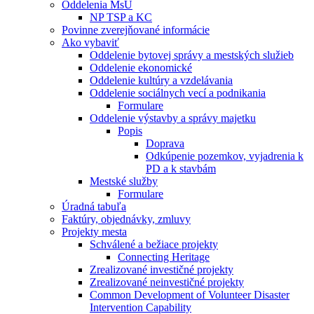
Oddelenia MsÚ
NP TSP a KC
Povinne zverejňované informácie
Ako vybaviť
Oddelenie bytovej správy a mestských služieb
Oddelenie ekonomické
Oddelenie kultúry a vzdelávania
Oddelenie sociálnych vecí a podnikania
Formulare
Oddelenie výstavby a správy majetku
Popis
Doprava
Odkúpenie pozemkov, vyjadrenia k
PD a k stavbám
Mestské služby
Formulare
Úradná tabuľa
Faktúry, objednávky, zmluvy
Projekty mesta
Schválené a bežiace projekty
Connecting Heritage
Zrealizované investičné projekty
Zrealizované neinvestičné projekty
Common Development of Volunteer Disaster
Intervention Capability