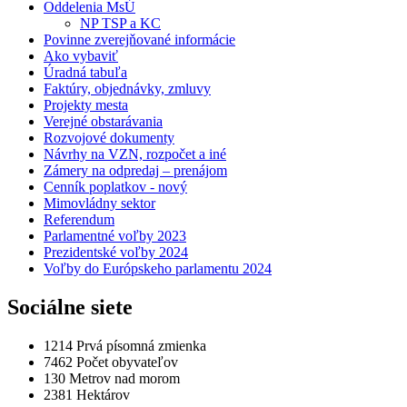
Oddelenia MsÚ
NP TSP a KC
Povinne zverejňované informácie
Ako vybaviť
Úradná tabuľa
Faktúry, objednávky, zmluvy
Projekty mesta
Verejné obstarávania
Rozvojové dokumenty
Návrhy na VZN, rozpočet a iné
Zámery na odpredaj – prenájom
Cenník poplatkov - nový
Mimovládny sektor
Referendum
Parlamentné voľby 2023
Prezidentské voľby 2024
Voľby do Európskeho parlamentu 2024
Sociálne siete
1214
Prvá písomná zmienka
7462
Počet obyvateľov
130
Metrov nad morom
2381
Hektárov