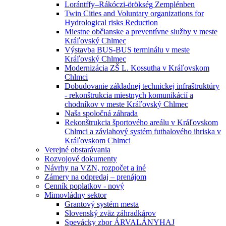
Lorántffy–Rákóczi-örökség Zemplénben
Twin Cities and Voluntary organizations for
Hydrological risks Reduction
Miestne občianske a preventívne služby v meste
Kráľovský Chlmec
Výstavba BUS-BUS terminálu v meste
Kráľovský Chlmec
Modernizácia ZŠ L. Kossutha v Kráľovskom
Chlmci
Dobudovanie základnej technickej infraštruktúry
- rekonštrukcia miestnych komunikácií a
chodníkov v meste Kráľovský Chlmec
Naša spoločná záhrada
Rekonštrukcia športového areálu v Kráľovskom
Chlmci a závlahový systém futbalového ihriska v
Kráľovskom Chlmci
Verejné obstarávania
Rozvojové dokumenty
Návrhy na VZN, rozpočet a iné
Zámery na odpredaj – prenájom
Cenník poplatkov - nový
Mimovládny sektor
Grantový systém mesta
Slovenský zväz záhradkárov
Spevácky zbor ÁRVALÁNYHAJ