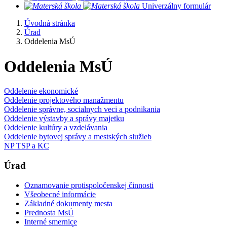
​
Univerzálny formulár
Úvodná stránka
Úrad
Oddelenia MsÚ
Oddelenia MsÚ
Oddelenie ekonomické
Oddelenie projektového manažmentu
Oddelenie správne, socialnych veci a podnikania
Oddelenie výstavby a správy majetku
Oddelenie kultúry a vzdelávania
Oddelenie bytovej správy a mestských služieb
NP TSP a KC
Úrad
Oznamovanie protispoločenskej činnosti
Všeobecné informácie
Základné dokumenty mesta
Prednosta MsÚ
Interné smernice