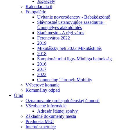
Jogségely
Kalendár akcií
Fotogalérie
Uvítanie novorodencov - Babaköszöntő
Slávnostné ustanovujúce zasadnutie -
Ünnepélyes alakuló ülés
Staré mesto - A régi város
Ferencváros 2022
2019
Mikulášsky beh 2022-Mikulásfutás
2018
Šampionát mini ligy- Miniliga bajnokság
2016
2017
2022
Connecting Through Mobility
Výberové konanie
Komunálny odpad
Úrad
Oznamovanie protispoločenskej činnosti
Všeobecné informácie
Adresár štátnej správy
Základné dokumenty mesta
Prednosta MsÚ
Interné smernice