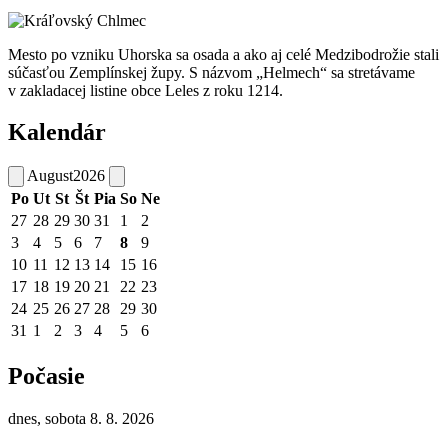
Mesto po vzniku Uhorska sa osada a ako aj celé Medzibodrožie stali
súčasťou Zemplínskej župy. S názvom „Helmech“ sa stretávame
v zakladacej listine obce Leles z roku 1214.
Kalendár
August
2026
Po
Ut
St
Št
Pia
So
Ne
27
28
29
30
31
1
2
3
4
5
6
7
8
9
10
11
12
13
14
15
16
17
18
19
20
21
22
23
24
25
26
27
28
29
30
31
1
2
3
4
5
6
Počasie
dnes, sobota 8. 8. 2026