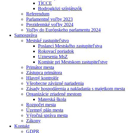
TICCE
Bodrogközi színjátszók
Referendum
Parlamentné voľby 2023
Prezidentské voľby 2024
Voľby do Európskeho parlamentu 2024
Samospráva
Mestské zastupiteľstvo
Poslanci Mestského zastupiteľstva
Rokovací poriadok
Uznesenia MsZ
Komisie pri Mestskom zastupiteľstve
Primátor mesta
Zástupca primátora
Hlavný kontrolór
Všeobecne záväzné nariadenia
Zásady hospodárenia a nakladania s majetkom mesta
Organizácie zriadené mestom
Materská škola
Rozpočet mesta
Územný plán mesta
Výročná správa mesta
Zákony
Kontakt
GDPR