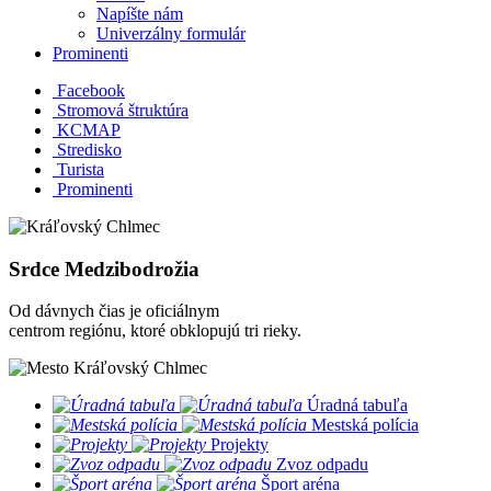
Napíšte nám
Univerzálny formulár
Prominenti
Facebook
Stromová štruktúra
KCMAP
Stredisko
Turista
Prominenti
Srdce Medzibodrožia
Od dávnych čias je oficiálnym
centrom regiónu, ktoré obklopujú tri rieky.
​
Úradná tabuľa
​
Mestská polícia
​
Projekty
​
Zvoz odpadu
​
Šport aréna