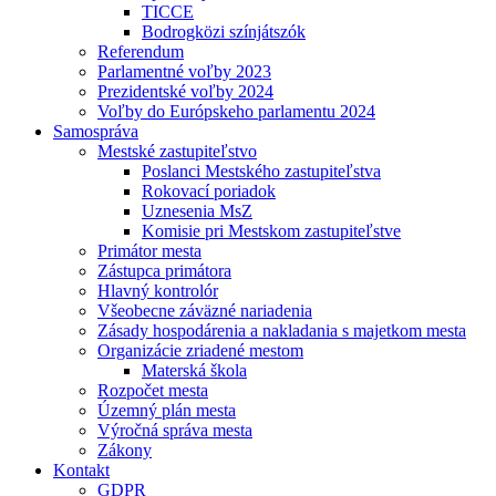
TICCE
Bodrogközi színjátszók
Referendum
Parlamentné voľby 2023
Prezidentské voľby 2024
Voľby do Európskeho parlamentu 2024
Samospráva
Mestské zastupiteľstvo
Poslanci Mestského zastupiteľstva
Rokovací poriadok
Uznesenia MsZ
Komisie pri Mestskom zastupiteľstve
Primátor mesta
Zástupca primátora
Hlavný kontrolór
Všeobecne záväzné nariadenia
Zásady hospodárenia a nakladania s majetkom mesta
Organizácie zriadené mestom
Materská škola
Rozpočet mesta
Územný plán mesta
Výročná správa mesta
Zákony
Kontakt
GDPR