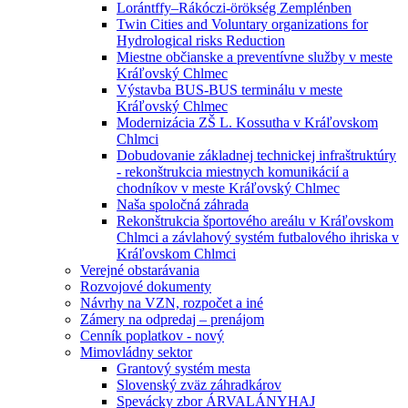
Lorántffy–Rákóczi-örökség Zemplénben
Twin Cities and Voluntary organizations for
Hydrological risks Reduction
Miestne občianske a preventívne služby v meste
Kráľovský Chlmec
Výstavba BUS-BUS terminálu v meste
Kráľovský Chlmec
Modernizácia ZŠ L. Kossutha v Kráľovskom
Chlmci
Dobudovanie základnej technickej infraštruktúry
- rekonštrukcia miestnych komunikácií a
chodníkov v meste Kráľovský Chlmec
Naša spoločná záhrada
Rekonštrukcia športového areálu v Kráľovskom
Chlmci a závlahový systém futbalového ihriska v
Kráľovskom Chlmci
Verejné obstarávania
Rozvojové dokumenty
Návrhy na VZN, rozpočet a iné
Zámery na odpredaj – prenájom
Cenník poplatkov - nový
Mimovládny sektor
Grantový systém mesta
Slovenský zväz záhradkárov
Spevácky zbor ÁRVALÁNYHAJ