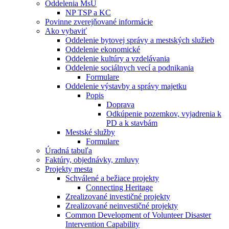
Oddelenia MsÚ
NP TSP a KC
Povinne zverejňované informácie
Ako vybaviť
Oddelenie bytovej správy a mestských služieb
Oddelenie ekonomické
Oddelenie kultúry a vzdelávania
Oddelenie sociálnych vecí a podnikania
Formulare
Oddelenie výstavby a správy majetku
Popis
Doprava
Odkúpenie pozemkov, vyjadrenia k
PD a k stavbám
Mestské služby
Formulare
Úradná tabuľa
Faktúry, objednávky, zmluvy
Projekty mesta
Schválené a bežiace projekty
Connecting Heritage
Zrealizované investičné projekty
Zrealizované neinvestičné projekty
Common Development of Volunteer Disaster
Intervention Capability