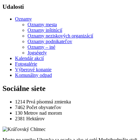
Udalosti
Oznamy
Oznamy mesta
Oznamy inštitúcií
Oznamy neziskových organizácií
Oznamy podnikateľov
Oznamy – iné
Jogségely
Kalendár akcií
Fotogalérie
Výberové konanie
Komunálny odpad
Sociálne siete
1214
Prvá písomná zmienka
7462
Počet obyvateľov
130
Metrov nad morom
2381
Hektárov
Mesto po vzniku Uhorska sa osada a ako aj celé Medzibodrožie stali