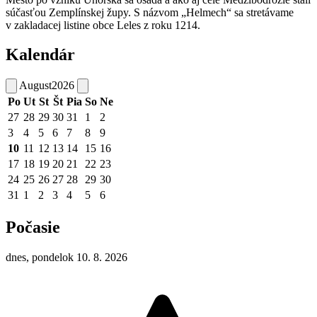
súčasťou Zemplínskej župy. S názvom „Helmech“ sa stretávame
v zakladacej listine obce Leles z roku 1214.
Kalendár
August
2026
Po
Ut
St
Št
Pia
So
Ne
27
28
29
30
31
1
2
3
4
5
6
7
8
9
10
11
12
13
14
15
16
17
18
19
20
21
22
23
24
25
26
27
28
29
30
31
1
2
3
4
5
6
Počasie
dnes, pondelok 10. 8. 2026