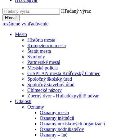
HU
Magyar
Hľadaný výraz
Hľadať
rozšírené vyhľadávanie
Mesto
História mesta
Kompetencie mesta
Štatút mesta
Symboly
Partnerské mestá
Mestská polícia
GISPLAN mesta Kráľovský Chlmec
Spoločný školský úrad
Spoločný stavebný úrad
Chlmecké názory
Zberný dvor - Hulladékgyűjtő udvar
Udalosti
Oznamy
Oznamy mesta
Oznamy inštitúcií
Oznamy neziskových organizácií
Oznamy podnikateľov
Oznamy – iné