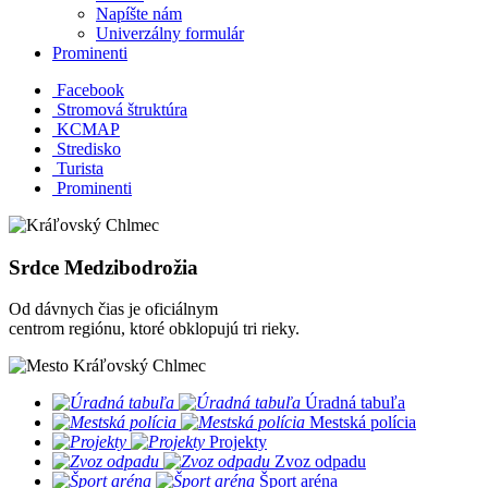
Napíšte nám
Univerzálny formulár
Prominenti
Facebook
Stromová štruktúra
KCMAP
Stredisko
Turista
Prominenti
Srdce Medzibodrožia
Od dávnych čias je oficiálnym
centrom regiónu, ktoré obklopujú tri rieky.
​
Úradná tabuľa
​
Mestská polícia
​
Projekty
​
Zvoz odpadu
​
Šport aréna