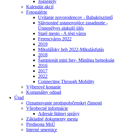
Jogségely
Kalendár akcií
Fotogalérie
Uvítanie novorodencov - Babaköszöntő
Slávnostné ustanovujúce zasadnutie -
Ünnepélyes alakuló ülés
Staré mesto - A régi város
Ferencváros 2022
2019
Mikulášsky beh 2022-Mikulásfutás
2018
Šampionát mini ligy- Miniliga bajnokság
2016
2017
2022
Connecting Through Mobility
Výberové konanie
Komunálny odpad
Úrad
Oznamovanie protispoločenskej činnosti
Všeobecné informácie
Adresár štátnej správy
Základné dokumenty mesta
Prednosta MsÚ
Interné smernice