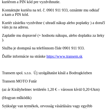
kuriérom a PIN kód pre vyzdvihnutie.
Kontaktujte kuriéra na tel. č. 0901 911 933, oznámte mu odkiaľ
a kam a PIN kód.
Kuriér zásielku vyzdvihne ( uhradí nákup alebo poplatky ) a doručí
vám ju na adresu.
Zaplatíte mu dopravné (+ hodnotu nákupu, alebo doplatku za lieky
).
Služba je dostupná na telefónnom čísle 0901 911 933.
Ďalšie informácie na stránke
https://www.transem.sk
Transem spol. s.r.o. Új szolgáltatást kínál a Bodrogközben
Transem MOTO Futár
(az ár Királyhelmec területén 1,20 € – városon kívül 0,20 €/km)
(Hogyan működik)
Szüksége van termékek, orvosság vásárlására vagy egyébb