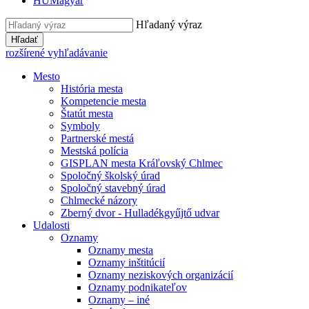
HU
Magyar
Hľadaný výraz
Hľadať
rozšírené vyhľadávanie
Mesto
História mesta
Kompetencie mesta
Štatút mesta
Symboly
Partnerské mestá
Mestská polícia
GISPLAN mesta Kráľovský Chlmec
Spoločný školský úrad
Spoločný stavebný úrad
Chlmecké názory
Zberný dvor - Hulladékgyűjtő udvar
Udalosti
Oznamy
Oznamy mesta
Oznamy inštitúcií
Oznamy neziskových organizácií
Oznamy podnikateľov
Oznamy – iné