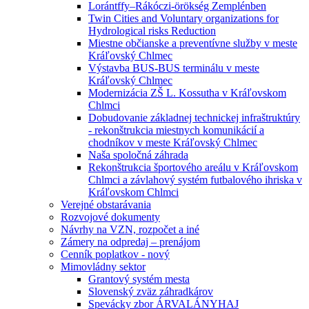
Lorántffy–Rákóczi-örökség Zemplénben
Twin Cities and Voluntary organizations for
Hydrological risks Reduction
Miestne občianske a preventívne služby v meste
Kráľovský Chlmec
Výstavba BUS-BUS terminálu v meste
Kráľovský Chlmec
Modernizácia ZŠ L. Kossutha v Kráľovskom
Chlmci
Dobudovanie základnej technickej infraštruktúry
- rekonštrukcia miestnych komunikácií a
chodníkov v meste Kráľovský Chlmec
Naša spoločná záhrada
Rekonštrukcia športového areálu v Kráľovskom
Chlmci a závlahový systém futbalového ihriska v
Kráľovskom Chlmci
Verejné obstarávania
Rozvojové dokumenty
Návrhy na VZN, rozpočet a iné
Zámery na odpredaj – prenájom
Cenník poplatkov - nový
Mimovládny sektor
Grantový systém mesta
Slovenský zväz záhradkárov
Spevácky zbor ÁRVALÁNYHAJ