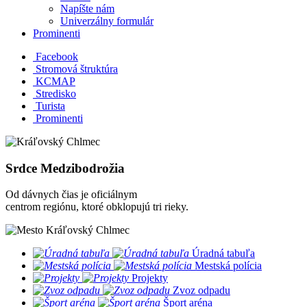
Napíšte nám
Univerzálny formulár
Prominenti
Facebook
Stromová štruktúra
KCMAP
Stredisko
Turista
Prominenti
Srdce Medzibodrožia
Od dávnych čias je oficiálnym
centrom regiónu, ktoré obklopujú tri rieky.
​
Úradná tabuľa
​
Mestská polícia
​
Projekty
​
Zvoz odpadu
​
Šport aréna