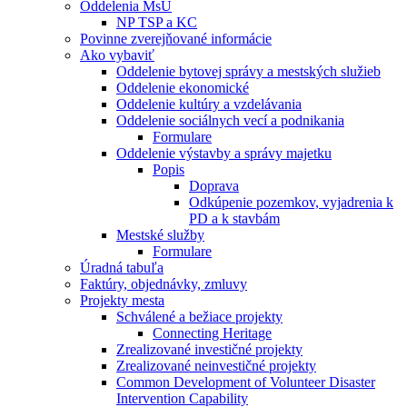
Oddelenia MsÚ
NP TSP a KC
Povinne zverejňované informácie
Ako vybaviť
Oddelenie bytovej správy a mestských služieb
Oddelenie ekonomické
Oddelenie kultúry a vzdelávania
Oddelenie sociálnych vecí a podnikania
Formulare
Oddelenie výstavby a správy majetku
Popis
Doprava
Odkúpenie pozemkov, vyjadrenia k
PD a k stavbám
Mestské služby
Formulare
Úradná tabuľa
Faktúry, objednávky, zmluvy
Projekty mesta
Schválené a bežiace projekty
Connecting Heritage
Zrealizované investičné projekty
Zrealizované neinvestičné projekty
Common Development of Volunteer Disaster
Intervention Capability