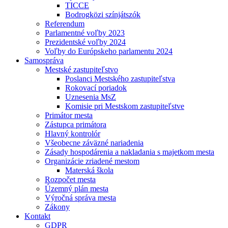
TICCE
Bodrogközi színjátszók
Referendum
Parlamentné voľby 2023
Prezidentské voľby 2024
Voľby do Európskeho parlamentu 2024
Samospráva
Mestské zastupiteľstvo
Poslanci Mestského zastupiteľstva
Rokovací poriadok
Uznesenia MsZ
Komisie pri Mestskom zastupiteľstve
Primátor mesta
Zástupca primátora
Hlavný kontrolór
Všeobecne záväzné nariadenia
Zásady hospodárenia a nakladania s majetkom mesta
Organizácie zriadené mestom
Materská škola
Rozpočet mesta
Územný plán mesta
Výročná správa mesta
Zákony
Kontakt
GDPR