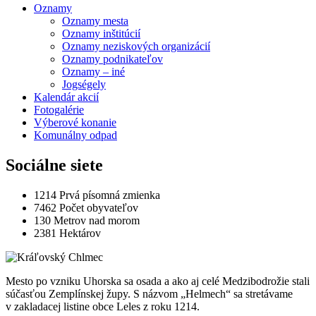
Oznamy
Oznamy mesta
Oznamy inštitúcií
Oznamy neziskových organizácií
Oznamy podnikateľov
Oznamy – iné
Jogségely
Kalendár akcií
Fotogalérie
Výberové konanie
Komunálny odpad
Sociálne siete
1214
Prvá písomná zmienka
7462
Počet obyvateľov
130
Metrov nad morom
2381
Hektárov
Mesto po vzniku Uhorska sa osada a ako aj celé Medzibodrožie stali
súčasťou Zemplínskej župy. S názvom „Helmech“ sa stretávame
v zakladacej listine obce Leles z roku 1214.