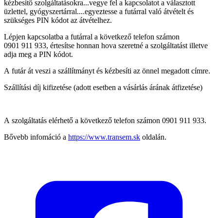
kézbesítő szolgáltatásokra...vegye fel a kapcsolatot a választott
üzlettel, gyógyszertárral....egyeztesse a futárral való átvételt és
szükséges PIN kódot az átvételhez.
Lépjen kapcsolatba a futárral a következő telefon számon
0901 911 933, értesítse honnan hova szeretné a szolgáltatást illetve
adja meg a PIN kódot.
A futár át veszi a szállítmányt és kézbesíti az önnel megadott címre.
Szállítási díj kifizetése (adott esetben a vásárlás árának átfizetése)
A szolgáltatás elérhető a következő telefon számon 0901 911 933.
Bővebb infomáció a
https://www.transem.sk
oldalán.