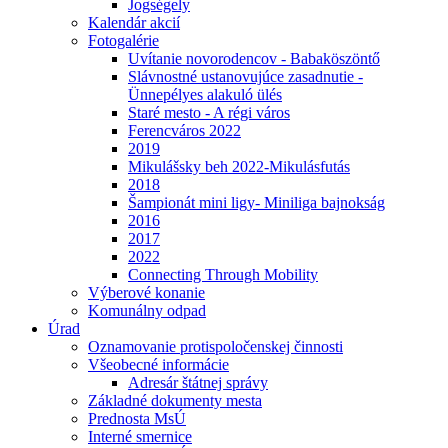
Jogségely
Kalendár akcií
Fotogalérie
Uvítanie novorodencov - Babaköszöntő
Slávnostné ustanovujúce zasadnutie -
Ünnepélyes alakuló ülés
Staré mesto - A régi város
Ferencváros 2022
2019
Mikulášsky beh 2022-Mikulásfutás
2018
Šampionát mini ligy- Miniliga bajnokság
2016
2017
2022
Connecting Through Mobility
Výberové konanie
Komunálny odpad
Úrad
Oznamovanie protispoločenskej činnosti
Všeobecné informácie
Adresár štátnej správy
Základné dokumenty mesta
Prednosta MsÚ
Interné smernice