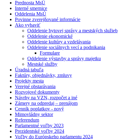
Prednosta MsÚ
Interné smernice
Oddelenia MsÚ
Povinne zverejňované informácie
Ako vybaviť
Oddelenie bytovej správy a mestských služieb
Oddelenie ekonomické
Oddelenie kultúry a vzdelávania
Oddelenie sociálnych vecí a podnikania
Formulare
Oddelenie výstavby a správy majetku
Mestské služby
Úradná tabuľa
Faktúry, objednávky, zmluvy
Projekty mesta
Verejné obstarávania
Rozvojové dokumenty
Návrhy na VZN, rozpočet a iné
Zámery na odpredaj – prenájom
Cenník poplatkov - nový
Mimovládny sektor
Referendum
Parlamentné voľby 2023
Prezidentské voľby 2024
Voľby do Európskeho parlamentu 2024