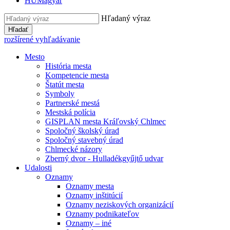
HU
Magyar
Hľadaný výraz
Hľadať
rozšírené vyhľadávanie
Mesto
História mesta
Kompetencie mesta
Štatút mesta
Symboly
Partnerské mestá
Mestská polícia
GISPLAN mesta Kráľovský Chlmec
Spoločný školský úrad
Spoločný stavebný úrad
Chlmecké názory
Zberný dvor - Hulladékgyűjtő udvar
Udalosti
Oznamy
Oznamy mesta
Oznamy inštitúcií
Oznamy neziskových organizácií
Oznamy podnikateľov
Oznamy – iné