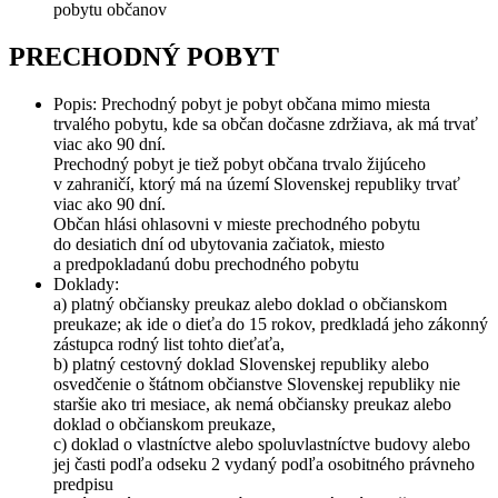
pobytu občanov
PRECHODNÝ POBYT
Popis: Prechodný pobyt je pobyt občana mimo miesta
trvalého pobytu, kde sa občan dočasne zdržiava, ak má trvať
viac ako 90 dní.
Prechodný pobyt je tiež pobyt občana trvalo žijúceho
v zahraničí, ktorý má na území Slovenskej republiky trvať
viac ako 90 dní.
Občan hlási ohlasovni v mieste prechodného pobytu
do desiatich dní od ubytovania začiatok, miesto
a predpokladanú dobu prechodného pobytu
Doklady:
a) platný občiansky preukaz alebo doklad o občianskom
preukaze; ak ide o dieťa do 15 rokov, predkladá jeho zákonný
zástupca rodný list tohto dieťaťa,
b) platný cestovný doklad Slovenskej republiky alebo
osvedčenie o štátnom občianstve Slovenskej republiky nie
staršie ako tri mesiace, ak nemá občiansky preukaz alebo
doklad o občianskom preukaze,
c) doklad o vlastníctve alebo spoluvlastníctve budovy alebo
jej časti podľa odseku 2 vydaný podľa osobitného právneho
predpisu