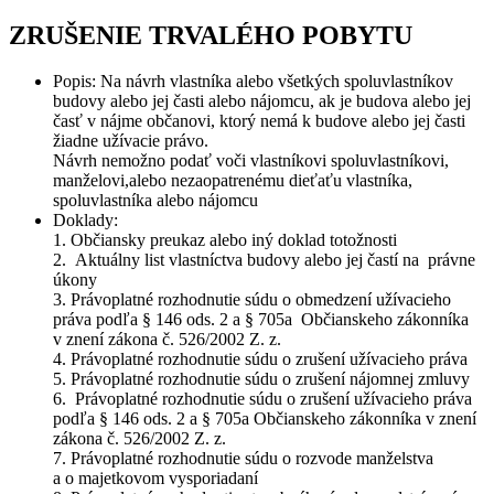
ZRUŠENIE TRVALÉHO POBYTU
Popis: Na návrh vlastníka alebo všetkých spoluvlastníkov
budovy alebo jej časti alebo nájomcu, ak je budova alebo jej
časť v nájme občanovi, ktorý nemá k budove alebo jej časti
žiadne užívacie právo.
Návrh nemožno podať voči vlastníkovi spoluvlastníkovi,
manželovi,alebo nezaopatrenému dieťaťu vlastníka,
spoluvlastníka alebo nájomcu
Doklady:
1. Občiansky preukaz alebo iný doklad totožnosti
2. Aktuálny list vlastníctva budovy alebo jej častí na právne
úkony
3. Právoplatné rozhodnutie súdu o obmedzení užívacieho
práva podľa § 146 ods. 2 a § 705a Občianskeho zákonníka
v znení zákona č. 526/2002 Z. z.
4. Právoplatné rozhodnutie súdu o zrušení užívacieho práva
5. Právoplatné rozhodnutie súdu o zrušení nájomnej zmluvy
6. Právoplatné rozhodnutie súdu o zrušení užívacieho práva
podľa § 146 ods. 2 a § 705a Občianskeho zákonníka v znení
zákona č. 526/2002 Z. z.
7. Právoplatné rozhodnutie súdu o rozvode manželstva
a o majetkovom vysporiadaní