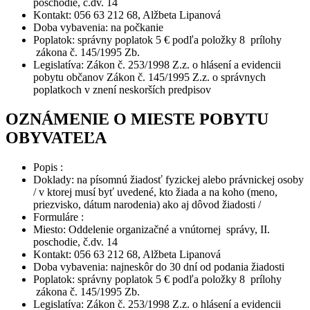
poschodie, č.dv. 14
Kontakt: 056 63 212 68, Alžbeta Lipanová
Doba vybavenia: na počkanie
Poplatok: správny poplatok 5 € podľa položky 8 prílohy
zákona č. 145/1995 Zb.
Legislatíva: Zákon č. 253/1998 Z.z. o hlásení a evidencii
pobytu občanov Zákon č. 145/1995 Z.z. o správnych
poplatkoch v znení neskorších predpisov
OZNÁMENIE O MIESTE POBYTU
OBYVATEĽA
Popis :
Doklady: na písomnú žiadosť fyzickej alebo právnickej osoby
/ v ktorej musí byť uvedené, kto žiada a na koho (meno,
priezvisko, dátum narodenia) ako aj dôvod žiadosti /
Formuláre :
Miesto: Oddelenie organizačné a vnútornej správy, II.
poschodie, č.dv. 14
Kontakt: 056 63 212 68, Alžbeta Lipanová
Doba vybavenia: najneskôr do 30 dní od podania žiadosti
Poplatok: správny poplatok 5 € podľa položky 8 prílohy
zákona č. 145/1995 Zb.
Legislatíva: Zákon č. 253/1998 Z.z. o hlásení a evidencii