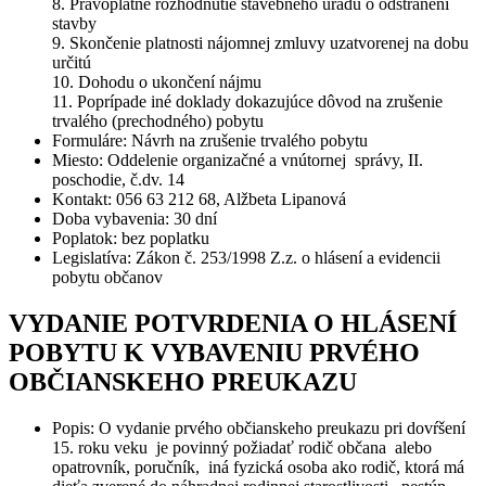
8. Právoplatné rozhodnutie stavebného úradu o odstránení
stavby
9. Skončenie platnosti nájomnej zmluvy uzatvorenej na dobu
určitú
10. Dohodu o ukončení nájmu
11. Poprípade iné doklady dokazujúce dôvod na zrušenie
trvalého (prechodného) pobytu
Formuláre: Návrh na zrušenie trvalého pobytu
Miesto: Oddelenie organizačné a vnútornej správy, II.
poschodie, č.dv. 14
Kontakt: 056 63 212 68, Alžbeta Lipanová
Doba vybavenia: 30 dní
Poplatok: bez poplatku
Legislatíva: Zákon č. 253/1998 Z.z. o hlásení a evidencii
pobytu občanov
VYDANIE POTVRDENIA O HLÁSENÍ
POBYTU K VYBAVENIU PRVÉHO
OBČIANSKEHO PREUKAZU
Popis: O vydanie prvého občianskeho preukazu pri dovŕšení
15. roku veku je povinný požiadať rodič občana alebo
opatrovník, poručník, iná fyzická osoba ako rodič, ktorá má