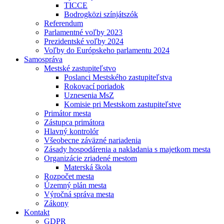
TICCE
Bodrogközi színjátszók
Referendum
Parlamentné voľby 2023
Prezidentské voľby 2024
Voľby do Európskeho parlamentu 2024
Samospráva
Mestské zastupiteľstvo
Poslanci Mestského zastupiteľstva
Rokovací poriadok
Uznesenia MsZ
Komisie pri Mestskom zastupiteľstve
Primátor mesta
Zástupca primátora
Hlavný kontrolór
Všeobecne záväzné nariadenia
Zásady hospodárenia a nakladania s majetkom mesta
Organizácie zriadené mestom
Materská škola
Rozpočet mesta
Územný plán mesta
Výročná správa mesta
Zákony
Kontakt
GDPR