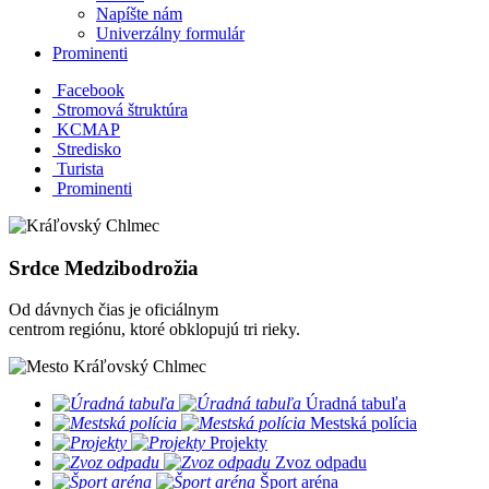
Napíšte nám
Univerzálny formulár
Prominenti
Facebook
Stromová štruktúra
KCMAP
Stredisko
Turista
Prominenti
Srdce Medzibodrožia
Od dávnych čias je oficiálnym
centrom regiónu, ktoré obklopujú tri rieky.
​
Úradná tabuľa
​
Mestská polícia
​
Projekty
​
Zvoz odpadu
​
Šport aréna