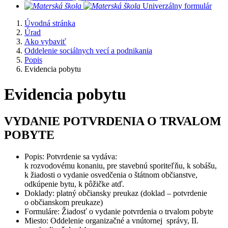
​
Univerzálny formulár
Úvodná stránka
Úrad
Ako vybaviť
Oddelenie sociálnych vecí a podnikania
Popis
Evidencia pobytu
Evidencia pobytu
VYDANIE POTVRDENIA O TRVALOM
POBYTE
Popis: Potvrdenie sa vydáva:
k rozvodovému konaniu, pre stavebnú sporiteľňu, k sobášu,
k žiadosti o vydanie osvedčenia o štátnom občianstve,
odkúpenie bytu, k pôžičke atď.
Doklady: platný občiansky preukaz (doklad – potvrdenie
o občianskom preukaze)
Formuláre: Žiadosť o vydanie potvrdenia o trvalom pobyte
Miesto: Oddelenie organizačné a vnútornej správy, II.