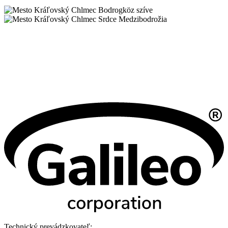
Bodrogköz szíve
Srdce Medzibodrožia
Technický prevádzkovateľ: