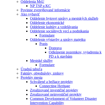
Oddelenia MsÚ
NP TSP a KC
Povinne zverejňované informácie
Ako vybaviť
Oddelenie bytovej správy a mestských služieb
Oddelenie ekonomické
Oddelenie kultúry a vzdelávania
Oddelenie sociálnych vecí a podnikania
Formulare
Oddelenie výstavby a správy majetku
Popis
Doprava
Odkúpenie pozemkov, vyjadrenia k
PD a k stavbám
Mestské služby
Formulare
Úradná tabuľa
Faktúry, objednávky, zmluvy
Projekty mesta
Schválené a bežiace projekty
Connecting Heritage
Zrealizované investičné projekty
Zrealizované neinvestičné projekty
Common Development of Volunteer Disaster
Intervention Capability