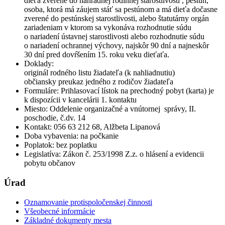
dieťa zverené do náhradnej rodinnej starostlivosti , pestún,
osoba, ktorá má záujem stáť sa pestúnom a má dieťa dočasne
zverené do pestúnskej starostlivosti, alebo štatutárny orgán
zariadeniam v ktorom sa vykonáva rozhodnutie súdu
o nariadení ústavnej starostlivosti alebo rozhodnutie súdu
o nariadení ochrannej výchovy, najskôr 90 dní a najneskôr
30 dní pred dovŕšením 15. roku veku dieťaťa.
Doklady:
originál rodného listu žiadateľa (k nahliadnutiu)
občiansky preukaz jedného z rodičov žiadateľa
Formuláre: Prihlasovací lístok na prechodný pobyt (karta) je
k dispozícii v kancelárii 1. kontaktu
Miesto: Oddelenie organizačné a vnútornej správy, II.
poschodie, č.dv. 14
Kontakt: 056 63 212 68, Alžbeta Lipanová
Doba vybavenia: na počkanie
Poplatok: bez poplatku
Legislatíva: Zákon č. 253/1998 Z.z. o hlásení a evidencii
pobytu občanov
Úrad
Oznamovanie protispoločenskej činnosti
Všeobecné informácie
Základné dokumenty mesta