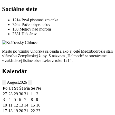
Sociálne siete
1214
Prvá písomná zmienka
7462
Počet obyvateľov
130
Metrov nad morom
2381
Hektárov
Mesto po vzniku Uhorska sa osada a ako aj celé Medzibodrožie stali
súčasťou Zemplínskej župy. S názvom „Helmech“ sa stretávame
v zakladacej listine obce Leles z roku 1214.
Kalendár
August
2026
Po
Ut
St
Št
Pia
So
Ne
27
28
29
30
31
1
2
3
4
5
6
7
8
9
10
11
12
13
14
15
16
17
18
19
20
21
22
23