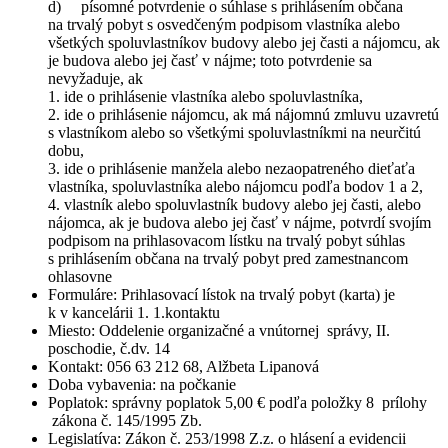
d) písomné potvrdenie o súhlase s prihlásením občana
na trvalý pobyt s osvedčeným podpisom vlastníka alebo
všetkých spoluvlastníkov budovy alebo jej časti a nájomcu, ak
je budova alebo jej časť v nájme; toto potvrdenie sa
nevyžaduje, ak
1. ide o prihlásenie vlastníka alebo spoluvlastníka,
2. ide o prihlásenie nájomcu, ak má nájomnú zmluvu uzavretú
s vlastníkom alebo so všetkými spoluvlastníkmi na neurčitú
dobu,
3. ide o prihlásenie manžela alebo nezaopatreného dieťaťa
vlastníka, spoluvlastníka alebo nájomcu podľa bodov 1 a 2,
4. vlastník alebo spoluvlastník budovy alebo jej časti, alebo
nájomca, ak je budova alebo jej časť v nájme, potvrdí svojím
podpisom na prihlasovacom lístku na trvalý pobyt súhlas
s prihlásením občana na trvalý pobyt pred zamestnancom
ohlasovne
Formuláre: Prihlasovací lístok na trvalý pobyt (karta) je
k v kancelárii 1. 1.kontaktu
Miesto: Oddelenie organizačné a vnútornej správy, II.
poschodie, č.dv. 14
Kontakt: 056 63 212 68, Alžbeta Lipanová
Doba vybavenia: na počkanie
Poplatok: správny poplatok 5,00 € podľa položky 8 prílohy
zákona č. 145/1995 Zb.
Legislatíva: Zákon č. 253/1998 Z.z. o hlásení a evidencii