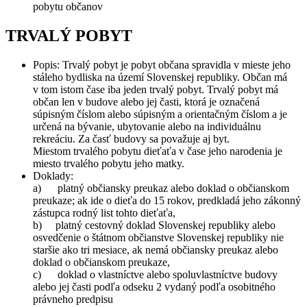
pobytu občanov
TRVALÝ POBYT
Popis: Trvalý pobyt je pobyt občana spravidla v mieste jeho
stáleho bydliska na území Slovenskej republiky. Občan má
v tom istom čase iba jeden trvalý pobyt. Trvalý pobyt má
občan len v budove alebo jej časti, ktorá je označená
súpisným číslom alebo súpisným a orientačným číslom a je
určená na bývanie, ubytovanie alebo na individuálnu
rekreáciu. Za časť budovy sa považuje aj byt.
Miestom trvalého pobytu dieťaťa v čase jeho narodenia je
miesto trvalého pobytu jeho matky.
Doklady:
a) platný občiansky preukaz alebo doklad o občianskom
preukaze; ak ide o dieťa do 15 rokov, predkladá jeho zákonný
zástupca rodný list tohto dieťaťa,
b) platný cestovný doklad Slovenskej republiky alebo
osvedčenie o štátnom občianstve Slovenskej republiky nie
staršie ako tri mesiace, ak nemá občiansky preukaz alebo
doklad o občianskom preukaze,
c) doklad o vlastníctve alebo spoluvlastníctve budovy
alebo jej časti podľa odseku 2 vydaný podľa osobitného
právneho predpisu