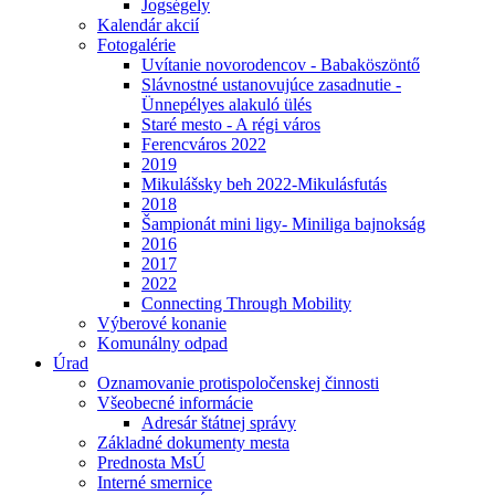
Jogségely
Kalendár akcií
Fotogalérie
Uvítanie novorodencov - Babaköszöntő
Slávnostné ustanovujúce zasadnutie -
Ünnepélyes alakuló ülés
Staré mesto - A régi város
Ferencváros 2022
2019
Mikulášsky beh 2022-Mikulásfutás
2018
Šampionát mini ligy- Miniliga bajnokság
2016
2017
2022
Connecting Through Mobility
Výberové konanie
Komunálny odpad
Úrad
Oznamovanie protispoločenskej činnosti
Všeobecné informácie
Adresár štátnej správy
Základné dokumenty mesta
Prednosta MsÚ
Interné smernice