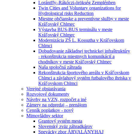
Lorántffy–Rákóczi-örökség Zemplénben
Twin Cities and Voluntary organizations for
Hydrological risks Reduction
Miestne občianske a preventívne služby v meste
Kráľovský Chlmec
Výstavba BUS-BUS terminálu v meste
Kráľovský Chlmec
Modernizácia ZŠ L. Kossutha v Kráľovskom
Chlmci
Dobudovanie základnej technickej infraštruktúry
- rekonštrukcia miestnych komunikácií a
chodníkov v meste Kráľovský Chlmec
Naša spoločná záhrada
Rekonštrukcia športového areálu v Kráľovskom
Chlmci a závlahový systém futbalového ihriska v
Kráľovskom Chlmci
Verejné obstarávania
Rozvojové dokumenty
Návrhy na VZN, rozpočet a iné
Zámery na odpredaj – prenájom
Cenník poplatkov - nový
Mimovládny sektor
Grantový systém mesta
Slovenský zväz záhradkárov
Spevácky zbor ÁRVALÁNYHAJ