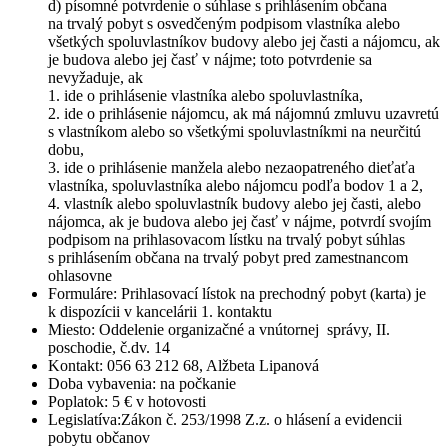
d) písomné potvrdenie o súhlase s prihlásením občana
na trvalý pobyt s osvedčeným podpisom vlastníka alebo
všetkých spoluvlastníkov budovy alebo jej časti a nájomcu, ak
je budova alebo jej časť v nájme; toto potvrdenie sa
nevyžaduje, ak
1. ide o prihlásenie vlastníka alebo spoluvlastníka,
2. ide o prihlásenie nájomcu, ak má nájomnú zmluvu uzavretú
s vlastníkom alebo so všetkými spoluvlastníkmi na neurčitú
dobu,
3. ide o prihlásenie manžela alebo nezaopatreného dieťaťa
vlastníka, spoluvlastníka alebo nájomcu podľa bodov 1 a 2,
4. vlastník alebo spoluvlastník budovy alebo jej časti, alebo
nájomca, ak je budova alebo jej časť v nájme, potvrdí svojím
podpisom na prihlasovacom lístku na trvalý pobyt súhlas
s prihlásením občana na trvalý pobyt pred zamestnancom
ohlasovne
Formuláre: Prihlasovací lístok na prechodný pobyt (karta) je
k dispozícii v kancelárii 1. kontaktu
Miesto: Oddelenie organizačné a vnútornej správy, II.
poschodie, č.dv. 14
Kontakt: 056 63 212 68, Alžbeta Lipanová
Doba vybavenia: na počkanie
Poplatok: 5 € v hotovosti
Legislatíva:Zákon č. 253/1998 Z.z. o hlásení a evidencii
pobytu občanov